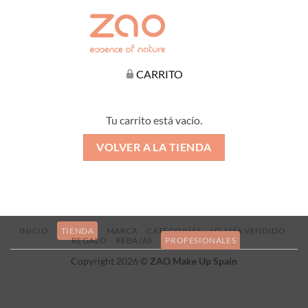
CARRITO
Tu carrito está vacío.
VOLVER A LA TIENDA
INICIO
TIENDA
MARCA
CATEGORÍAS
LO MÁS VENDIDO
REGALO
REBAJAS
PROFESIONALES
Copyright 2026 ©
ZAO Make Up Spain