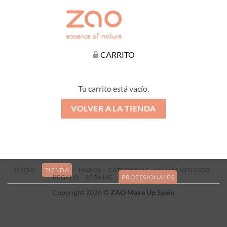
CARRITO
Tu carrito está vacío.
VOLVER A LA TIENDA
INICIO
TIENDA
MARCA
CATEGORÍAS
LO MÁS VENDIDO
REGALO
REBAJAS
PROFESIONALES
Copyright 2026 ©
ZAO Make Up Spain