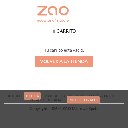
CARRITO
Tu carrito está vacío.
VOLVER A LA TIENDA
INICIO
TIENDA
MARCA
CATEGORÍAS
LO MÁS VENDIDO
REGALO
REBAJAS
PROFESIONALES
Copyright 2026 ©
ZAO Make Up Spain