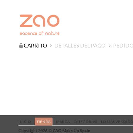
CARRITO
DETALLES DEL PAGO
PEDID
INICIO
TIENDA
MARCA
CATEGORÍAS
LO MÁS VENDID
Copyright 2026 ©
ZAO Make Up Spain