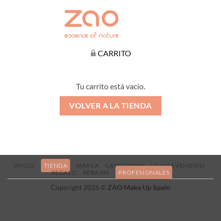
CARRITO
Tu carrito está vacío.
VOLVER A LA TIENDA
INICIO
TIENDA
MARCA
CATEGORÍAS
LO MÁS VENDIDO
REGALO
REBAJAS
PROFESIONALES
Copyright 2026 ©
ZAO Make Up Spain