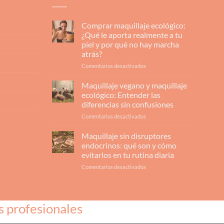
Comprar maquillaje ecológico:
¿Qué le aporta realmente a tu
piel y por qué no hay marcha
atrás?
en
Comentarios desactivados
Comprar
maquillaje
Maquillaje vegano y maquillaje
ecológico:
ecológico: Entender las
¿Qué
diferencias sin confusiones
le
en
Comentarios desactivados
aporta
Maquillaje
realmente
vegano
a
Maquillaje sin disruptores
y
tu
endocrinos: qué son y cómo
maquillaje
piel
evitarlos en tu rutina diaria
ecológico:
y
en
Comentarios desactivados
Entender
por
Maquillaje
las
qué
sin
diferencias
no
disruptores
sin
hay
endocrinos:
confusiones
marcha
s profesionales
qué
atrás?
son