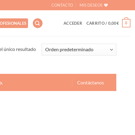
CONTACTO
MIS DESEOS
0
OFESIONALES
ACCEDER
CARRITO /
0,00
€
l único resultado
o.
Contáctanos