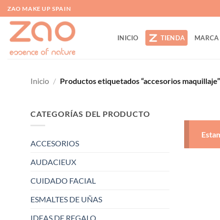
Saltar
ZAO MAKE UP SPAIN
al
contenido
INICIO
TIENDA
MARCA
Inicio
/
Productos etiquetados “accesorios maquillaje”
CATEGORÍAS DEL PRODUCTO
Estam
ACCESORIOS
AUDACIEUX
CUIDADO FACIAL
ESMALTES DE UÑAS
IDEAS DE REGALO