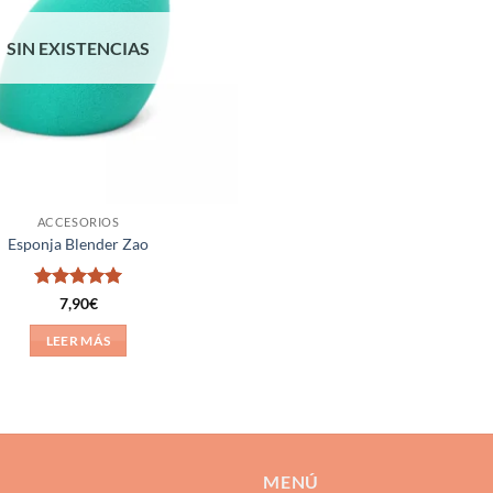
SIN EXISTENCIAS
ACCESORIOS
Esponja Blender Zao
Valorado
7,90
€
con
5
de 5
LEER MÁS
MENÚ