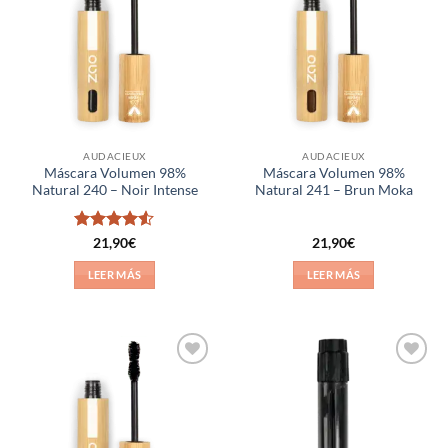
a la
a la
lista de
lista de
deseos
deseos
AUDACIEUX
AUDACIEUX
Máscara Volumen 98%
Máscara Volumen 98%
Natural 240 – Noir Intense
Natural 241 – Brun Moka
Valorado
21,90
€
21,90
€
con
4.5
de 5
LEER MÁS
LEER MÁS
Añadir
Añadir
a la
a la
lista de
lista de
deseos
deseos