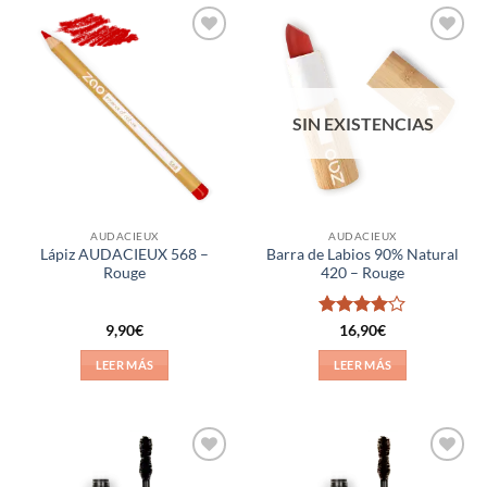
Añadir
Añadir
a la
a la
lista de
lista de
deseos
deseos
SIN EXISTENCIAS
AUDACIEUX
AUDACIEUX
Lápiz AUDACIEUX 568 –
Barra de Labios 90% Natural
Rouge
420 – Rouge
Valorado
9,90
€
16,90
€
con
4
de
5
LEER MÁS
LEER MÁS
Añadir
Añadir