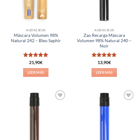
AUDACIEUX
AUDACIEUX
Máscara Volumen 98%
Zao Recarga Máscara
Natural 242 – Bleu Saphir
Volumen 98% Natural 240 –
Noir
Valorado
Valorado
21,90
€
13,90
€
con
5
de 5
con
5
de 5
LEER MÁS
LEER MÁS
Añadir
Añadir
a la
a la
lista de
lista de
deseos
deseos