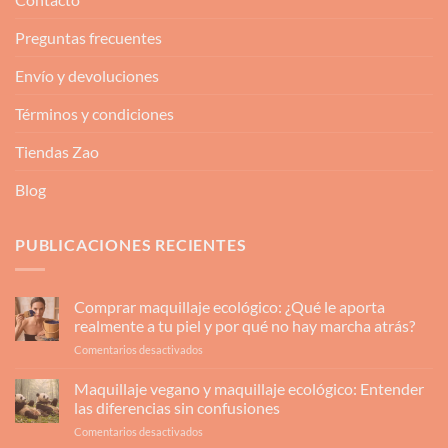
Preguntas frecuentes
Envío y devoluciones
Términos y condiciones
Tiendas Zao
Blog
PUBLICACIONES RECIENTES
Comprar maquillaje ecológico: ¿Qué le aporta
realmente a tu piel y por qué no hay marcha atrás?
en
Comentarios desactivados
Comprar
maquillaje
Maquillaje vegano y maquillaje ecológico: Entender
ecológico:
las diferencias sin confusiones
¿Qué
en
Comentarios desactivados
le
Maquillaje