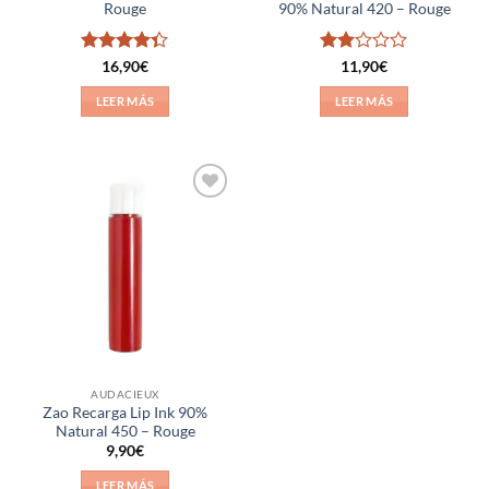
Rouge
90% Natural 420 – Rouge
Valorado
Valorado
16,90
€
11,90
€
con
4.33
con
de 5
2
de
LEER MÁS
LEER MÁS
5
Añadir
a la
lista de
deseos
AUDACIEUX
Zao Recarga Lip Ink 90%
Natural 450 – Rouge
9,90
€
LEER MÁS