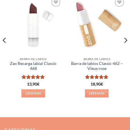
Añadir
Añadir
a la
a la
lista de
lista de
deseos
deseos
BARRA DE LABIOS
BARRA DE LABIOS
Zao Recarga labial Classic
Barra de labios Classic 462 –
468
Vieux rose
Valorado
Valorado
13,90
€
18,90
€
con
5
de 5
con
5
de 5
LEER MÁS
LEER MÁS
CATEGORÍAS