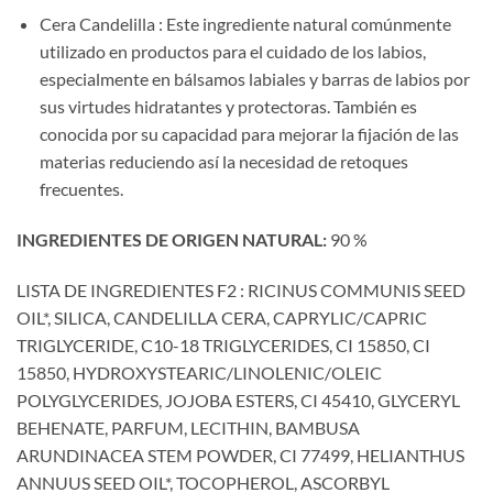
Cera Candelilla : Este ingrediente natural comúnmente
utilizado en productos para el cuidado de los labios,
especialmente en bálsamos labiales y barras de labios por
sus virtudes hidratantes y protectoras. También es
conocida por su capacidad para mejorar la fijación de las
materias reduciendo así la necesidad de retoques
frecuentes.
INGREDIENTES DE ORIGEN NATURAL:
90 %
LISTA DE INGREDIENTES F2 : RICINUS COMMUNIS SEED
OIL*, SILICA, CANDELILLA CERA, CAPRYLIC/CAPRIC
TRIGLYCERIDE, C10-18 TRIGLYCERIDES, CI 15850, CI
15850, HYDROXYSTEARIC/LINOLENIC/OLEIC
POLYGLYCERIDES, JOJOBA ESTERS, CI 45410, GLYCERYL
BEHENATE, PARFUM, LECITHIN, BAMBUSA
ARUNDINACEA STEM POWDER, CI 77499, HELIANTHUS
ANNUUS SEED OIL*, TOCOPHEROL, ASCORBYL