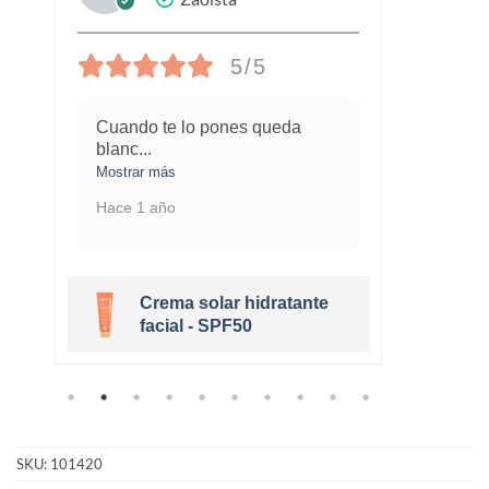
5/5
Cuando te lo pones queda
¡Este
blanc
...
marav
Mostrar más
Mostra
Hace 1 año
Hace 
Crema solar hidratante
r
facial - SPF50
SKU:
101420