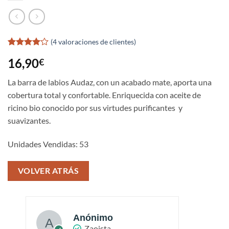
(
4
valoraciones de clientes)
Valorado
4
16,90
€
con
4
de
5 en
base a
La barra de labios Audaz, con un acabado mate, aporta una
valoraciones
cobertura total y confortable. Enriquecida con aceite de
de
clientes
ricino bio conocido por sus virtudes purificantes y
suavizantes.
Unidades Vendidas: 53
VOLVER ATRÁS
Anónimo
Zaoista