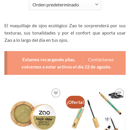
El maquillaje de ojos ecológico Zao te sorprenderá por sus
texturas, sus tonalidades y por el confort que aporta usar
Zao a lo largo del día en tus ojos.
Estamos recargando pilas,
Contáctanos
volvemos a estar activos el día 22 de agosto.
¡Oferta!
Añadir
Añadir
a la
a la
lista de
lista de
deseos
deseos