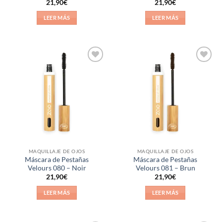
Valorado
Valorado
21,90
€
21,90
€
con
5
de 5
con
5
de 5
LEER MÁS
LEER MÁS
Añadir
Añadir
a la
a la
lista de
lista de
deseos
deseos
MAQUILLAJE DE OJOS
MAQUILLAJE DE OJOS
Máscara de Pestañas
Máscara de Pestañas
Velours 080 – Noir
Velours 081 – Brun
21,90
€
21,90
€
LEER MÁS
LEER MÁS