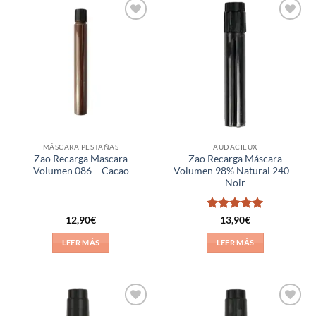
Añadir
Añadir
a la
a la
lista de
lista de
deseos
deseos
MÁSCARA PESTAÑAS
AUDACIEUX
Zao Recarga Mascara
Zao Recarga Máscara
Volumen 086 – Cacao
Volumen 98% Natural 240 –
Noir
Valorado
12,90
€
13,90
€
con
5
de 5
LEER MÁS
LEER MÁS
Añadir
Añadir