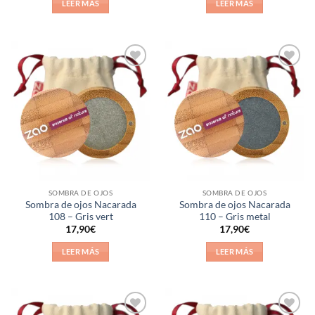
LEER MÁS
LEER MÁS
Añadir
Añadir
a la
a la
lista de
lista de
deseos
deseos
SOMBRA DE OJOS
SOMBRA DE OJOS
Sombra de ojos Nacarada
Sombra de ojos Nacarada
108 – Gris vert
110 – Gris metal
17,90
€
17,90
€
LEER MÁS
LEER MÁS