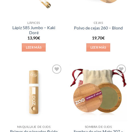
LÁPICES
CEJAS
Lápiz 585 Jumbo – Kaki
Polvo de cejas 260 – Blond
Doré
13,90
€
19,70
€
LEER MÁS
LEER MÁS
Añadir
Añadir
a la
a la
lista de
lista de
deseos
deseos
MAQUILLAJE DE OJOS
SOMBRA DE OJOS
Primer de párpados fluido
Sombra de ojos Mate 207 –