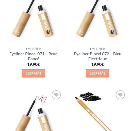
Añadir
Añadir
a la
a la
lista de
lista de
deseos
deseos
EYELINER
EYELINER
Eyeliner Pincel 071 – Brun
Eyeliner Pincel 072 – Bleu
Foncé
Electrique
19,90
€
19,90
€
LEER MÁS
LEER MÁS
Añadir
Añadir
a la
a la
lista de
lista de
deseos
deseos