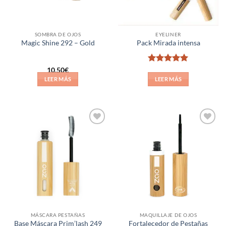
SOMBRA DE OJOS
EYELINER
Magic Shine 292 – Gold
Pack Mirada intensa
Valorado
10,50
€
con
5
de 5
LEER MÁS
LEER MÁS
Añadir
Añadir
a la
a la
lista de
lista de
deseos
deseos
MÁSCARA PESTAÑAS
MAQUILLAJE DE OJOS
Fortalecedor de Pestañas
Base Máscara Prim’lash 249