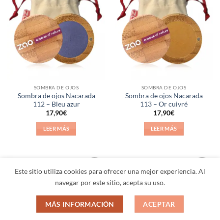
Añadir
Añadir
a la
a la
lista de
lista de
deseos
deseos
SOMBRA DE OJOS
SOMBRA DE OJOS
Sombra de ojos Nacarada
Sombra de ojos Nacarada
112 – Bleu azur
113 – Or cuivré
17,90
€
17,90
€
LEER MÁS
LEER MÁS
Este sitio utiliza cookies para ofrecer una mejor experiencia. Al
Añadir
Añadir
navegar por este sitio, acepta su uso.
a la
a la
lista de
lista de
deseos
deseos
MÁS INFORMACIÓN
ACEPTAR