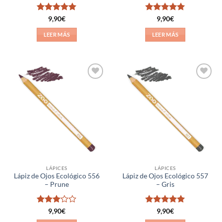
Valorado
Valorado
9,90
€
9,90
€
con
5
de 5
con
5
de 5
LEER MÁS
LEER MÁS
Añadir
Añadir
a la
a la
lista de
lista de
deseos
deseos
LÁPICES
LÁPICES
Lápiz de Ojos Ecológico 556
Lápiz de Ojos Ecológico 557
– Prune
– Gris
Valorado
Valorado
9,90
€
9,90
€
con
3
con
5
de 5