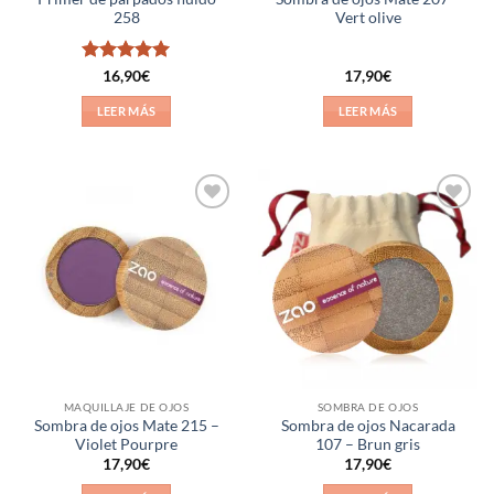
258
Vert olive
Valorado
16,90
€
17,90
€
con
5
de 5
LEER MÁS
LEER MÁS
Añadir
Añadir
a la
a la
lista de
lista de
deseos
deseos
MAQUILLAJE DE OJOS
SOMBRA DE OJOS
Sombra de ojos Mate 215 –
Sombra de ojos Nacarada
Violet Pourpre
107 – Brun gris
17,90
€
17,90
€