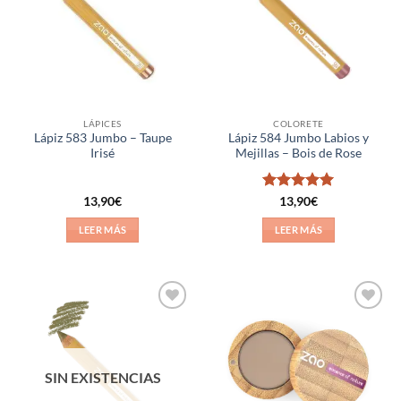
deseos
deseos
LÁPICES
COLORETE
Lápiz 583 Jumbo – Taupe
Lápiz 584 Jumbo Labios y
Irisé
Mejillas – Bois de Rose
Valorado
13,90
€
13,90
€
con
5
de 5
LEER MÁS
LEER MÁS
Añadir
Añadir
a la
a la
lista de
lista de
deseos
deseos
SIN EXISTENCIAS