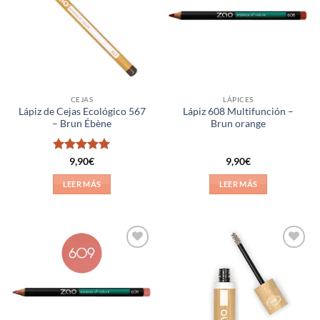
lista de
lista de
deseos
deseos
CEJAS
LÁPICES
Lápiz de Cejas Ecológico 567
Lápiz 608 Multifunción –
– Brun Ébène
Brun orange
Valorado
9,90
€
9,90
€
con
5
de 5
LEER MÁS
LEER MÁS
Añadir
Añadir
a la
a la
lista de
lista de
deseos
deseos