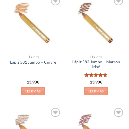
Añadir
Añadir
a la
a la
lista de
lista de
deseos
deseos
LÁPICES
LÁPICES
Lápiz 582 Jumbo – Marron
Lápiz 581 Jumbo – Cuivré
Irisé
Valorado
13,90
€
13,90
€
con
5
de 5
LEER MÁS
LEER MÁS
Añadir
Añadir
a la
a la
lista de
lista de