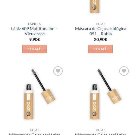
LÁPICES
CEJAS
Lápiz 609 Multifunción –
Máscara de Cejas ecológica
Vieux rose
051 – Rubia
9,90
€
20,90
€
LEER MÁS
LEER MÁS
Añadir
Añadir
a la
a la
lista de
lista de
deseos
deseos
CEJAS
CEJAS
Máscara de Cejas ecológica
Máscara de Cejas ecológica