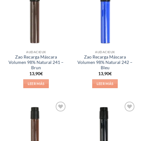
a la
a la
lista de
lista de
deseos
deseos
AUDACIEUX
AUDACIEUX
Zao Recarga Máscara
Zao Recarga Máscara
Volumen 98% Natural 241 –
Volumen 98% Natural 242 –
Brun
Bleu
13,90
€
13,90
€
LEER MÁS
LEER MÁS
Añadir
Añadir
a la
a la
lista de
lista de
deseos
deseos