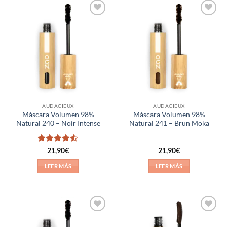
Añadir
Añadir
a la
a la
lista de
lista de
deseos
deseos
AUDACIEUX
AUDACIEUX
Máscara Volumen 98%
Máscara Volumen 98%
Natural 240 – Noir Intense
Natural 241 – Brun Moka
Valorado
21,90
€
21,90
€
con
4.5
de 5
LEER MÁS
LEER MÁS
Añadir
Añadir
a la
a la