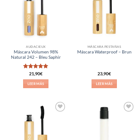
lista de
lista de
deseos
deseos
AUDACIEUX
MÁSCARA PESTAÑAS
Máscara Volumen 98%
Máscara Waterproof – Brun
Natural 242 – Bleu Saphir
Valorado
21,90
€
23,90
€
con
5
de 5
LEER MÁS
LEER MÁS
Añadir
Añadir
a la
a la
lista de
lista de
deseos
deseos