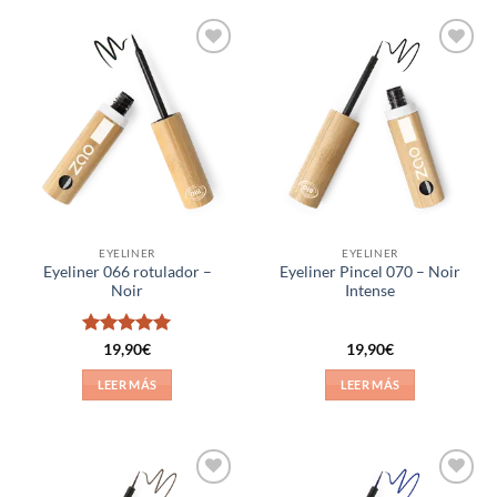
Añadir
Añadir
a la
a la
lista de
lista de
deseos
deseos
EYELINER
EYELINER
Eyeliner 066 rotulador –
Eyeliner Pincel 070 – Noir
Noir
Intense
Valorado
19,90
€
19,90
€
con
5
de 5
LEER MÁS
LEER MÁS