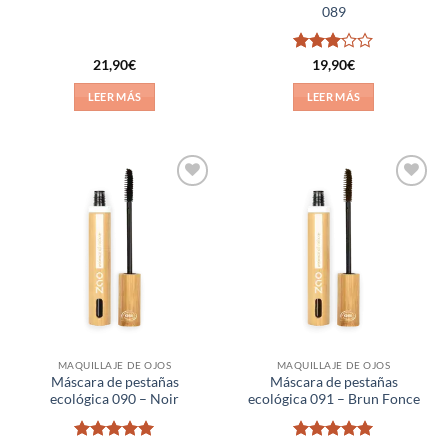
089
Valorado
21,90
€
19,90
€
con
3
de 5
LEER MÁS
LEER MÁS
Añadir
Añadir
a la
a la
lista de
lista de
deseos
deseos
MAQUILLAJE DE OJOS
MAQUILLAJE DE OJOS
Máscara de pestañas
Máscara de pestañas
ecológica 090 – Noir
ecológica 091 – Brun Fonce