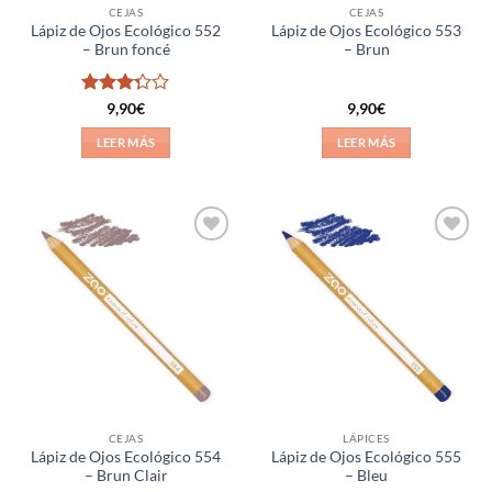
CEJAS
CEJAS
Lápiz de Ojos Ecológico 552
Lápiz de Ojos Ecológico 553
– Brun foncé
– Brun
Valorado
9,90
€
9,90
€
con
3.25
de
LEER MÁS
LEER MÁS
5
Añadir
Añadir
a la
a la
lista de
lista de
deseos
deseos
CEJAS
LÁPICES
Lápiz de Ojos Ecológico 554
Lápiz de Ojos Ecológico 555
– Brun Clair
– Bleu