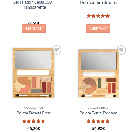
Gel Fijador Cejas 050 –
Dúo Sombra de ojos
Transparente
Valorado
20,90
€
con
5
de 5
LEER MÁS
LEER MÁS
Añadir
Añadir
a la
a la
lista de
lista de
deseos
deseos
ACCESORIOS
ACCESORIOS
Paleta Desert Rose
Paleta Terra Toscana
Valorado
Valorado
45,20
€
54,90
€