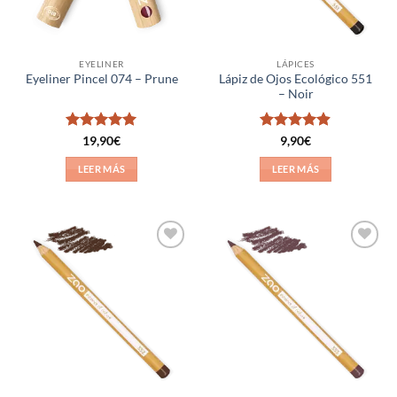
EYELINER
LÁPICES
Lápiz de Ojos Ecológico 551
Eyeliner Pincel 074 – Prune
– Noir
Valorado
Valorado
19,90
€
9,90
€
con
5
de 5
con
4.88
de 5
LEER MÁS
LEER MÁS
Añadir
Añadir
a la
a la
lista de
lista de
deseos
deseos