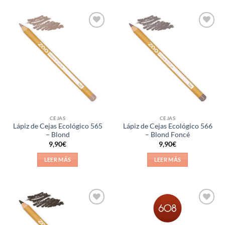
Añadir
Añadir
a la
a la
lista de
lista de
deseos
deseos
CEJAS
CEJAS
Lápiz de Cejas Ecológico 565
Lápiz de Cejas Ecológico 566
– Blond
– Blond Foncé
9,90
€
9,90
€
LEER MÁS
LEER MÁS
Añadir
Añadir
a la
a la