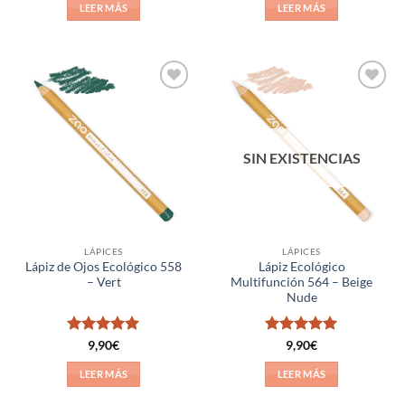
de 5
LEER MÁS
LEER MÁS
Añadir
Añadir
a la
a la
lista de
lista de
deseos
deseos
SIN EXISTENCIAS
LÁPICES
LÁPICES
Lápiz de Ojos Ecológico 558
Lápiz Ecológico
– Vert
Multifunción 564 – Beige
Nude
Valorado
Valorado
9,90
€
9,90
€
con
5
de 5
con
5
de 5
LEER MÁS
LEER MÁS