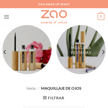
Saltar
ZAO MAKE UP SPAIN
al
contenido
0
MÁSCARA
EYELINER
PESTAÑAS
Inicio
/
MAQUILLAJE DE OJOS
FILTRAR