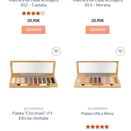
052 – Castaña
053 – Morena
Valorado
20,90
€
20,90
€
con
4
de
5
LEER MÁS
LEER MÁS
Añadir
Añadir
a la
a la
lista de
lista de
deseos
deseos
ACCESORIOS
ACCESORIOS
Paleta “Clin d’oeil” nº1 ·
Paleta Ultra Shiny
Edición limitada