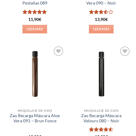
Pestañas 089
Vera 090 – Noir
Valorado
Valorado
11,90
€
13,90
€
con
5
de 5
con
3.5
de 5
LEER MÁS
LEER MÁS
Añadir
Añadir
a la
a la
lista de
lista de
deseos
deseos
MAQUILLAJE DE OJOS
MAQUILLAJE DE OJOS
Zao Recarga Máscara Aloe
Zao Recarga Máscara
Vera 091 – Brun Fonce
Velours 080 – Noir