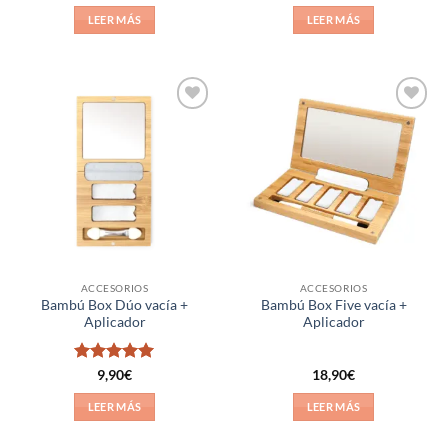
con
5
de 5
con
5
de 5
LEER MÁS
LEER MÁS
Añadir
Añadir
a la
a la
lista de
lista de
deseos
deseos
ACCESORIOS
ACCESORIOS
Bambú Box Dúo vacía +
Bambú Box Five vacía +
Aplicador
Aplicador
Valorado
9,90
€
18,90
€
con
5
de 5
LEER MÁS
LEER MÁS