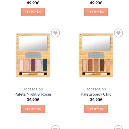
Valorado
49,90
€
49,90
€
con
5
de 5
LEER MÁS
LEER MÁS
Añadir
Añadir
a la
a la
lista de
lista de
deseos
deseos
ACCESORIOS
ACCESORIOS
Paleta Night & Roses
Paleta Spicy Chic
34,90
€
34,90
€
LEER MÁS
LEER MÁS