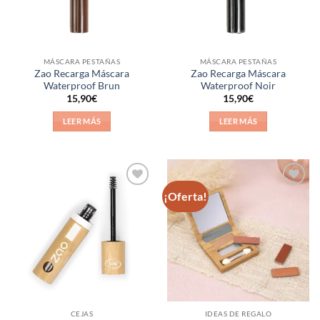
MÁSCARA PESTAÑAS
MÁSCARA PESTAÑAS
Zao Recarga Máscara
Zao Recarga Máscara
Waterproof Brun
Waterproof Noir
15,90
€
15,90
€
LEER MÁS
LEER MÁS
¡Oferta!
Añadir
Añadir
a la
a la
lista de
lista de
deseos
deseos
CEJAS
IDEAS DE REGALO