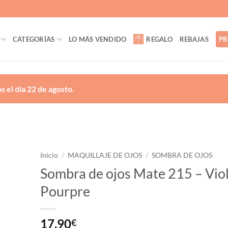
CATEGORÍAS
LO MÁS VENDIDO
REGALO
REBAJAS
PR
 el día 22 de agosto.
Inicio
/
MAQUILLAJE DE OJOS
/
SOMBRA DE OJOS
Sombra de ojos Mate 215 – Vio
ñadir
Pourpre
a la
lista
de
eseos
17,90
€