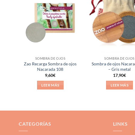
ñadir
Añadir
a la
a la
ista de
lista de
eseos
deseos
SOMBRA DE OJOS
SOMBRA DE OJOS
a
Zao Recarga Sombra de ojos
Sombra de ojos Nacar
ronze
Nacarada 108
– Gris metal
9,60
€
17,90
€
LEER MÁS
LEER MÁS
CATEGORÍAS
LINKS