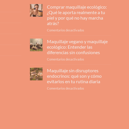
Comprar maquillaje ecológico:
¿Qué le aporta realmente a tu
piel y por qué no hay marcha
atrás?
en
Comentarios desactivados
Comprar
maquillaje
Maquillaje vegano y maquillaje
ecológico:
ecológico: Entender las
¿Qué
diferencias sin confusiones
le
en
Comentarios desactivados
aporta
Maquillaje
realmente
vegano
a
Maquillaje sin disruptores
y
tu
endocrinos: qué son y cómo
maquillaje
piel
evitarlos en tu rutina diaria
ecológico:
y
en
Comentarios desactivados
Entender
por
Maquillaje
las
qué
sin
diferencias
no
disruptores
sin
hay
endocrinos:
confusiones
marcha
qué
atrás?
son
y
cómo