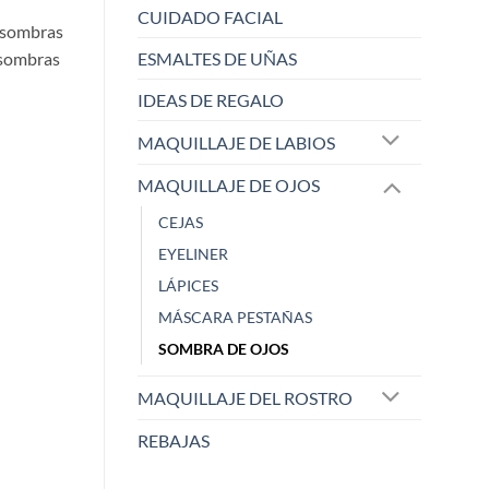
CUIDADO FACIAL
s sombras
 sombras
ESMALTES DE UÑAS
IDEAS DE REGALO
MAQUILLAJE DE LABIOS
MAQUILLAJE DE OJOS
CEJAS
EYELINER
LÁPICES
MARIA ANGELES
María
Zaoista
Zao
MÁSCARA PESTAÑAS
SOMBRA DE OJOS
5/5
MAQUILLAJE DEL ROSTRO
REBAJAS
No suelo maquillarme, no me
Precioso color
gu
...
Hace 2 años