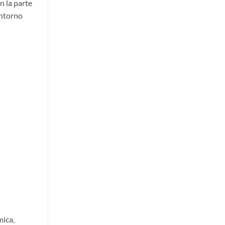
n la parte
ontorno
mica,