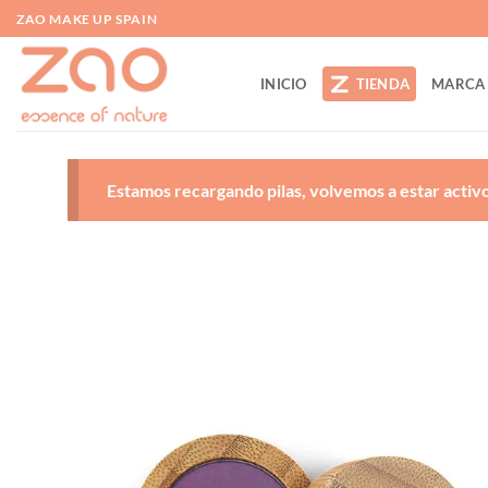
Saltar
ZAO MAKE UP SPAIN
al
contenido
INICIO
TIENDA
MARCA
Estamos recargando pilas, volvemos a estar activos
A
d