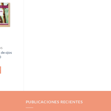
Añadir
a la
lista de
deseos
OS
 de ojos
0
PUBLICACIONES RECIENTES