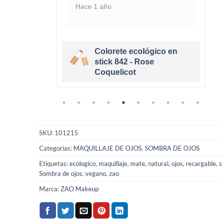
Hace 1 año
Colorete ecológico en
cológico
stick 842 - Rose
e
Coquelicot
SKU:
101215
Categorías:
MAQUILLAJE DE OJOS
,
SOMBRA DE OJOS
Etiquetas:
ecologico
,
maquillaje
,
mate
,
natural
,
ojos
,
recargable
,
Sombra de ojos
,
vegano
,
zao
Marca:
ZAO Makeup