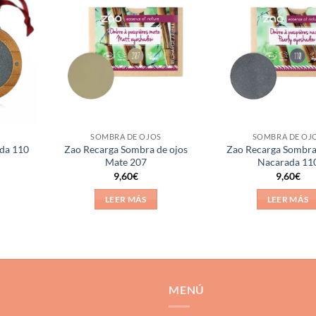
Añadir
Añadir
a la
a la
lista de
lista de
deseos
deseos
SOMBRA DE OJOS
SOMBRA DE OJ
ada 110
Zao Recarga Sombra de ojos
Zao Recarga Sombra
Mate 207
Nacarada 11
9,60
€
9,60
€
LEER MÁS
LEER MÁS
MENÚ