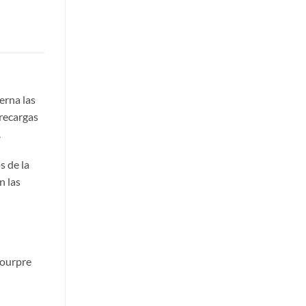
erna las
 recargas
.
s de la
n las
Pourpre