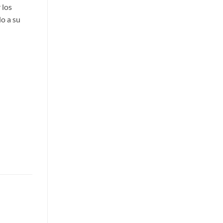
 los
o a su