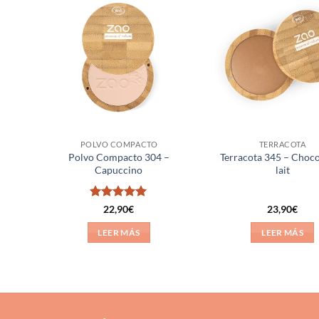
ñadir
Añadir
a la
a la
ista de
lista de
eseos
deseos
POLVO COMPACTO
TERRACOTA
Polvo Compacto 304 –
Terracota 345 – Choco
Capuccino
lait
Valorado
22,90
€
23,90
€
con
5
de 5
LEER MÁS
LEER MÁS