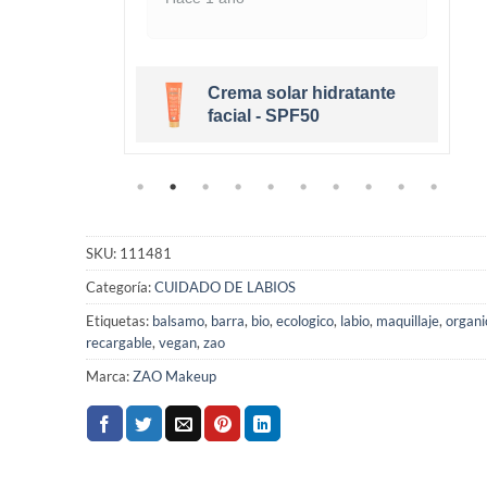
Crema solar hidratante
ge Clair
facial - SPF50
SKU:
111481
Categoría:
CUIDADO DE LABIOS
Etiquetas:
balsamo
,
barra
,
bio
,
ecologico
,
labio
,
maquillaje
,
organi
recargable
,
vegan
,
zao
Marca:
ZAO Makeup