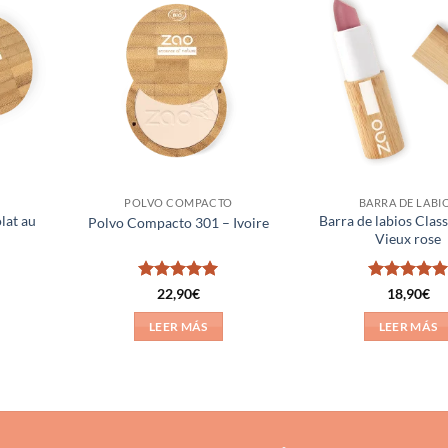
Añadir
Añadir
a la
a la
lista de
lista de
deseos
deseos
POLVO COMPACTO
BARRA DE LABI
lat au
Barra de labios Clas
Polvo Compacto 301 – Ivoire
Vieux rose
Valorado
Valorado
22,90
€
18,90
€
con
5
de 5
con
5
de 5
LEER MÁS
LEER MÁS