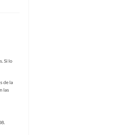
. Si lo
s de la
n las
08.