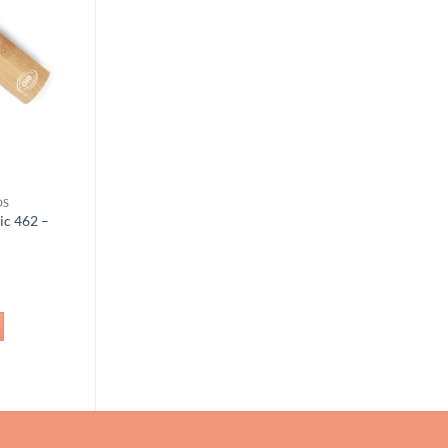
Añadir
a la
lista de
deseos
OS
sic 462 –