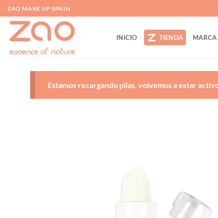
Saltar
ZAO MAKE UP SPAIN
al
contenido
INICIO
TIENDA
MARCA
Estamos recargando pilas, volvemos a estar activos
A
d