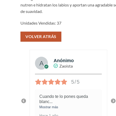
nutren e hidratan los labios y aportan una agradable 
de suavidad.
Unidades Vendidas: 37
VOLVER ATRÁS
Anónimo
Zaoista
5/5
l
Cuando te lo pones queda
blanc
...
Mostrar más
Hace 1 año