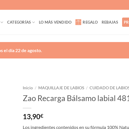
CATEGORÍAS
LO MÁS VENDIDO
REGALO
REBAJAS
PR
 el día 22 de agosto.
Inicio
/
MAQUILLAJE DE LABIOS
/
CUIDADO DE LABIO
Zao Recarga Bálsamo labial 48
ñadir
a la
lista
13,90
€
de
eseos
Los ingredientes contenidos en su fórmula 100% Natu