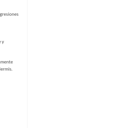
agresiones
e y
damente
dermis.