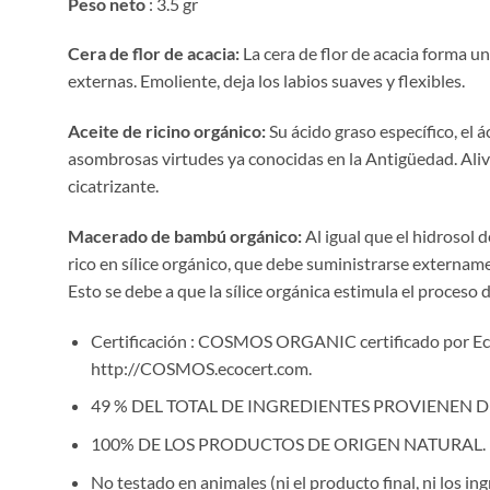
Peso neto
: 3.5 gr
Cera de flor de acacia:
La cera de flor de acacia forma u
externas. Emoliente, deja los labios suaves y flexibles.
Aceite de ricino orgánico:
Su ácido graso específico, el 
asombrosas virtudes ya conocidas en la Antigüedad. Alivia
cicatrizante.
Macerado de bambú orgánico:
Al igual que el hidrosol
rico en sílice orgánico, que debe suministrarse extername
Esto se debe a que la sílice orgánica estimula el proceso
Certificación : COSMOS ORGANIC certificado por Ec
http://COSMOS.ecocert.com.
49 % DEL TOTAL DE INGREDIENTES PROVIENEN 
100% DE LOS PRODUCTOS DE ORIGEN NATURAL.
No testado en animales (ni el producto final, ni los ing