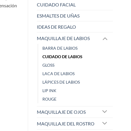
CUIDADO FACIAL
sensación
ESMALTES DE UÑAS
IDEAS DE REGALO
MAQUILLAJE DE LABIOS
BARRA DE LABIOS
CUIDADO DE LABIOS
GLOSS
ELISABETH L.
Raquel
LACA DE LABIOS
Zaoista
Zaois
LÁPICES DE LABIOS
LIP INK
5/5
ROUGE
¡Este sacapuntas es una
Me ha dejado alu
MAQUILLAJE DE OJOS
maravi
...
cobe
...
Mostrar más
Mostrar más
MAQUILLAJE DEL ROSTRO
Hace 1 año
Hace 1 año