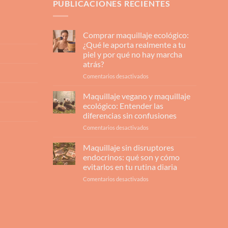
PUBLICACIONES RECIENTES
Comprar maquillaje ecológico:
¿Qué le aporta realmente a tu
piel y por qué no hay marcha
atrás?
en
Comentarios desactivados
Comprar
maquillaje
Maquillaje vegano y maquillaje
ecológico:
ecológico: Entender las
¿Qué
diferencias sin confusiones
le
en
Comentarios desactivados
aporta
Maquillaje
realmente
vegano
a
Maquillaje sin disruptores
y
tu
endocrinos: qué son y cómo
maquillaje
piel
evitarlos en tu rutina diaria
ecológico:
y
en
Comentarios desactivados
Entender
por
Maquillaje
las
qué
sin
diferencias
no
disruptores
sin
hay
endocrinos:
confusiones
marcha
qué
atrás?