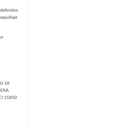
 definidos
aquillaje
or
0-18
FERA
I 15850