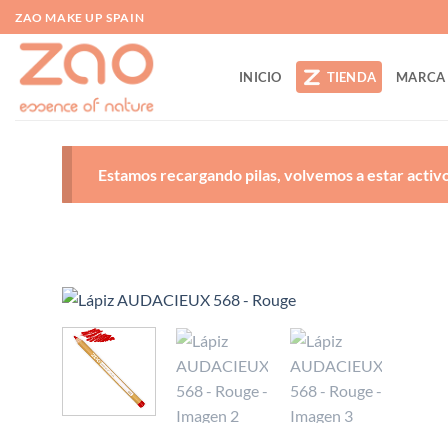
Saltar
ZAO MAKE UP SPAIN
al
contenido
INICIO
TIENDA
MARCA
Estamos recargando pilas, volvemos a estar activos
A
d