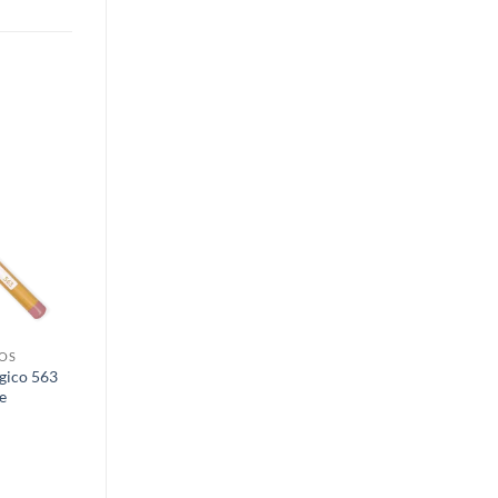
Añadir
a la
lista de
deseos
IOS
ógico 563
e