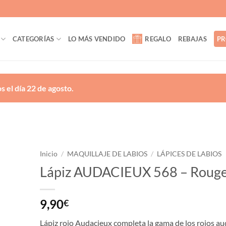
CATEGORÍAS
LO MÁS VENDIDO
REGALO
REBAJAS
PR
 el día 22 de agosto.
Inicio
/
MAQUILLAJE DE LABIOS
/
LÁPICES DE LABIOS
Lápiz AUDACIEUX 568 – Roug
ñadir
a la
lista
9,90
€
de
eseos
Lápiz rojo Audacieux completa la gama de los rojos a