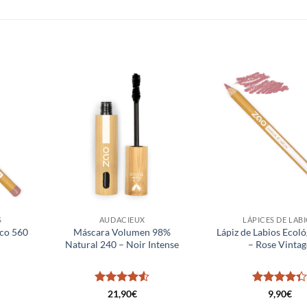
Añadir
Añadir
a la
a la
lista de
lista de
deseos
deseos
S
AUDACIEUX
LÁPICES DE LAB
ico 560
Máscara Volumen 98%
Lápiz de Labios Ecol
Natural 240 – Noir Intense
– Rose Vintag
Valorado
Valorado
21,90
€
9,90
€
con
4.5
con
4.33