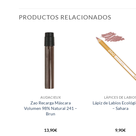
PRODUCTOS RELACIONADOS
ñadir
Añadir
a la
a la
ista de
lista de
eseos
deseos
AUDACIEUX
LÁPICES DE LABIO
o 559
Zao Recarga Máscara
Lápiz de Labios Ecológ
Volumen 98% Natural 241 –
– Sahara
Brun
13,90
€
9,90
€