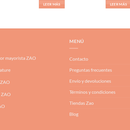
de 5
de 5
LEER MÁS
LEER MÁS
MENÚ
dor mayorista ZAO
Contacto
Preguntas frecuentes
ature
Envío y devoluciones
 ZAO
Términos y condiciones
m ZAO
Tiendas Zao
ZAO
Blog