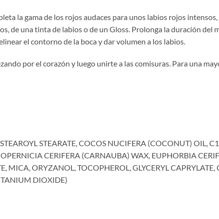
eta la gama de los rojos audaces para unos labios rojos intensos,
s, de una tinta de labios o de un Gloss. Prolonga la duración del m
delinear el contorno de la boca y dar volumen a los labios.
ndo por el corazón y luego unirte a las comisuras. Para una may
 STEAROYL STEARATE, COCOS NUCIFERA (COCONUT) OIL, C1
COPERNICIA CERIFERA (CARNAUBA) WAX, EUPHORBIA CERI
TE, MICA, ORYZANOL, TOCOPHEROL, GLYCERYL CAPRYLATE, C
(TITANIUM DIOXIDE)