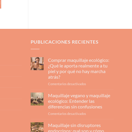
PUBLICACIONES RECIENTES
Comprar maquillaje ecológico:
¿Qué le aporta realmente a tu
piel y por qué no hay marcha
atrás?
en
Comentarios desactivados
Comprar
maquillaje
Maquillaje vegano y maquillaje
ecológico:
ecológico: Entender las
¿Qué
diferencias sin confusiones
le
en
Comentarios desactivados
aporta
Maquillaje
realmente
vegano
a
Maquillaje sin disruptores
y
tu
endocrinos: qué son y cómo