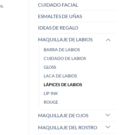
CUIDADO FACIAL
s.
ESMALTES DE UÑAS
IDEAS DE REGALO
MAQUILLAJE DE LABIOS
BARRA DE LABIOS
CUIDADO DE LABIOS
ELISABETH L.
Raqu
GLOSS
Zaoista
Zao
LACA DE LABIOS
LÁPICES DE LABIOS
5/5
LIP INK
ROUGE
¡Este sacapuntas es una
Me ha dejado 
maravi
...
cobe
...
MAQUILLAJE DE OJOS
Mostrar más
Mostrar más
Hace 1 año
Hace 1 año
MAQUILLAJE DEL ROSTRO