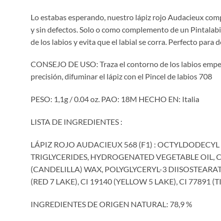
Lo estabas esperando, nuestro lápiz rojo Audacieux compl
y sin defectos. Solo o como complemento de un Pintalabio
de los labios y evita que el labial se corra. Perfecto para 
CONSEJO DE USO: Traza el contorno de los labios empeza
precisión, difuminar el lápiz con el Pincel de labios 708
PESO: 1,1g / 0.04 oz. PAO: 18M HECHO EN: Italia
LISTA DE INGREDIENTES :
LÁPIZ ROJO AUDACIEUX 568 (F1) : OCTYLDODECYL
TRIGLYCERIDES, HYDROGENATED VEGETABLE OIL, 
(CANDELILLA) WAX, POLYGLYCERYL-3 DIISOSTEARA
(RED 7 LAKE), CI 19140 (YELLOW 5 LAKE), CI 77891 
INGREDIENTES DE ORIGEN NATURAL: 78,9 %