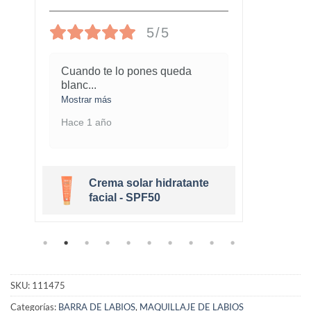
5/5
Cuando te lo pones queda
¡Este
blanc
...
marav
Mostrar más
Mostra
Hace 1 año
Hace 
Crema solar hidratante
r
facial - SPF50
SKU:
111475
Categorías:
BARRA DE LABIOS
,
MAQUILLAJE DE LABIOS