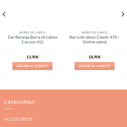
BARRA DE LABIOS
BARRA DE LABIOS
Zao Recarga Barra de Labios
Barra de labios Classic 470 –
Cocoon 412
Violine satiné
13,90
€
18,90
€
AÑADIR AL CARRITO
AÑADIR AL CARRITO
CATEGORÍAS
ACCESORIOS