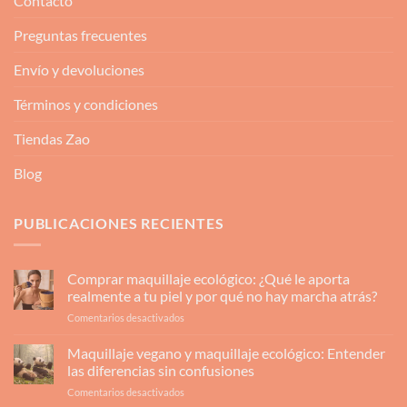
Contacto
Preguntas frecuentes
Envío y devoluciones
Términos y condiciones
Tiendas Zao
Blog
PUBLICACIONES RECIENTES
Comprar maquillaje ecológico: ¿Qué le aporta
realmente a tu piel y por qué no hay marcha atrás?
en
Comentarios desactivados
Comprar
maquillaje
Maquillaje vegano y maquillaje ecológico: Entender
ecológico:
las diferencias sin confusiones
¿Qué
en
Comentarios desactivados
le
Maquillaje