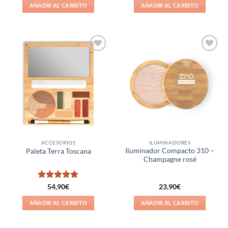
AÑADIR AL CARRITO
AÑADIR AL CARRITO
Añadir
Añadir
a la
a la
lista de
lista de
deseos
deseos
ACCESORIOS
ILUMINADORES
Iluminador Compacto 310 –
Paleta Terra Toscana
Champagne rosé
Valorado
54,90
€
23,90
€
con
5
de 5
AÑADIR AL CARRITO
AÑADIR AL CARRITO