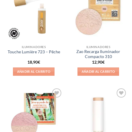
a la
a la
lista de
lista de
deseos
deseos
ILUMINADORES
ILUMINADORES
Zao Recarga Iluminador
Touche Lumière 723 – Pêche
Compacto 310
18,90
€
12,90
€
AÑADIR AL CARRITO
AÑADIR AL CARRITO
Añadir
Añadir
a la
a la
lista de
lista de
deseos
deseos