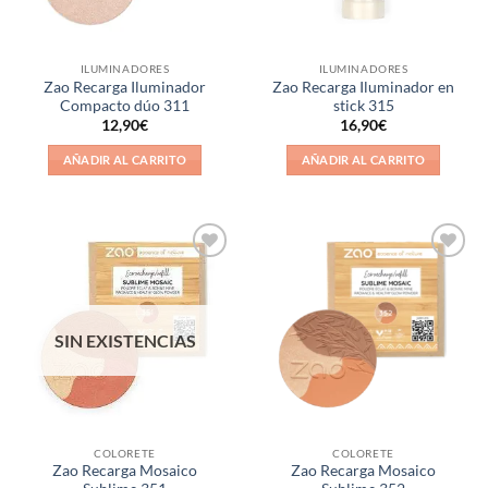
ILUMINADORES
ILUMINADORES
Zao Recarga Iluminador
Zao Recarga Iluminador en
Compacto dúo 311
stick 315
12,90
€
16,90
€
AÑADIR AL CARRITO
AÑADIR AL CARRITO
Añadir
Añadir
a la
a la
lista de
lista de
deseos
deseos
SIN EXISTENCIAS
COLORETE
COLORETE
Zao Recarga Mosaico
Zao Recarga Mosaico