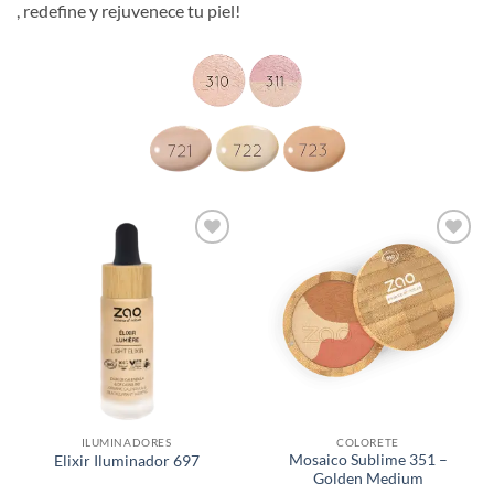
, redefine y rejuvenece tu piel!
Añadir
Añadir
a la
a la
lista de
lista de
deseos
deseos
ILUMINADORES
COLORETE
Mosaico Sublime 351 –
Elixir Iluminador 697
Golden Medium