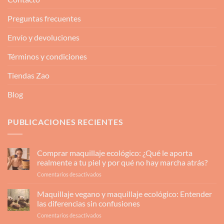
Preguntas frecuentes
Envío y devoluciones
Términos y condiciones
Tiendas Zao
Blog
PUBLICACIONES RECIENTES
Comprar maquillaje ecológico: ¿Qué le aporta
realmente a tu piel y por qué no hay marcha atrás?
en
Comentarios desactivados
Comprar
maquillaje
Maquillaje vegano y maquillaje ecológico: Entender
ecológico:
las diferencias sin confusiones
¿Qué
en
Comentarios desactivados
le
Maquillaje