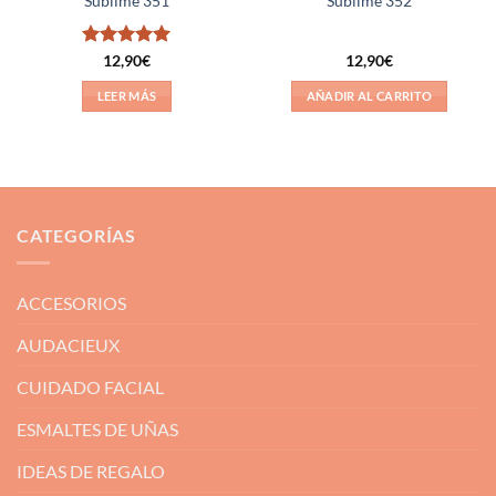
Sublime 351
Sublime 352
Valorado
12,90
€
12,90
€
con
5
de 5
LEER MÁS
AÑADIR AL CARRITO
CATEGORÍAS
ACCESORIOS
AUDACIEUX
CUIDADO FACIAL
ESMALTES DE UÑAS
IDEAS DE REGALO