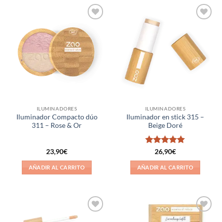
Añadir
Añadir
a la
a la
lista de
lista de
deseos
deseos
ILUMINADORES
ILUMINADORES
Iluminador Compacto dúo
Iluminador en stick 315 –
311 – Rose & Or
Beige Doré
Valorado
23,90
€
26,90
€
con
5
de 5
AÑADIR AL CARRITO
AÑADIR AL CARRITO
Añadir
Añadir