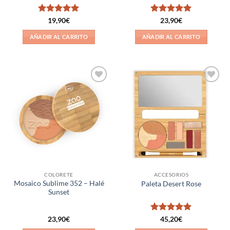
Valorado
Valorado
19,90
€
23,90
€
con
5
de 5
con
5
de 5
AÑADIR AL CARRITO
AÑADIR AL CARRITO
Añadir
Añadir
a la
a la
lista de
lista de
deseos
deseos
COLORETE
ACCESORIOS
Mosaico Sublime 352 – Halé
Paleta Desert Rose
Sunset
Valorado
23,90
€
45,20
€
con
5
de 5