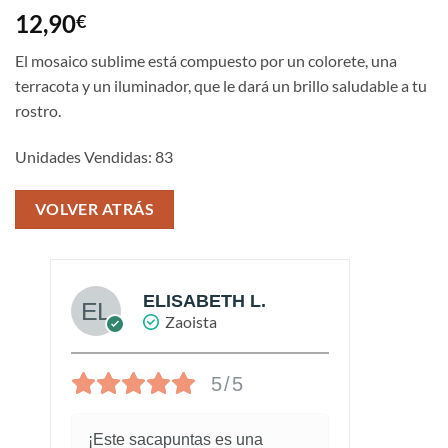
Valorado
2
12,90
€
con
5
de 5
en base a
valoraciones
El mosaico sublime está compuesto por un colorete, una
de clientes
terracota y un iluminador, que le dará un brillo saludable a tu
rostro.
Unidades Vendidas: 83
VOLVER ATRÁS
ELISABETH L.
Zaoista
5/5
¡Este sacapuntas es una
Me ha