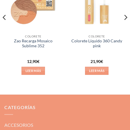
deseos
deseos
COLORETE
COLORETE
Zao Recarga Mosaico
Colorete Líquido 360 Candy
Sublime 352
pink
12,90
€
21,90
€
LEER MÁS
LEER MÁS
CATEGORÍAS
ACCESORIOS