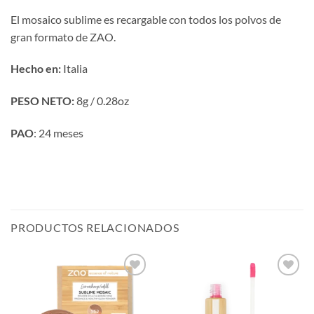
El mosaico sublime es recargable con todos los polvos de
gran formato de ZAO.
Hecho en:
Italia
PESO NETO:
8g / 0.28oz
PAO
: 24 meses
PRODUCTOS RELACIONADOS
Añadir
Añadir
a la
a la
lista de
lista de