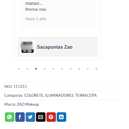
maravi
...
cobe
.
Mostrar más
Mostra
Hace 1 año
Hace 
Sacapuntas Zao
SKU:
111351
Categorías:
COLORETE
,
ILUMINADORES
,
TERRACOTA
Marca:
ZAO Makeup