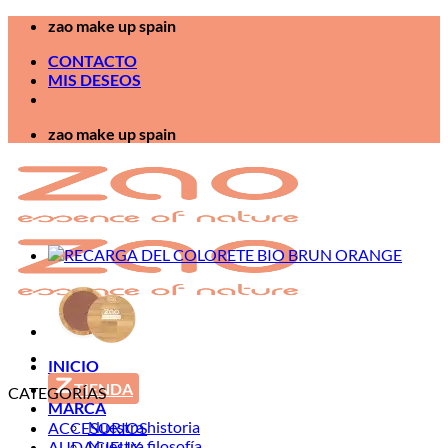
Saltar
zao make up spain
al
CONTACTO
contenido
MIS DESEOS
zao make up spain
INICIO
TIENDA
CATEGORÍAS
MARCA
Nuestra historia
ACCESORIOS
Nuestra filosofía
AUDACIEUX