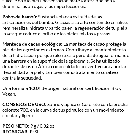
sílice le da a la piel una sensación mate y aterciopelada y
difumina las arrugas y las imperfecciones.
Polvo de bambú:
Sustancia blanca extraída de las
articulaciones del bambú. Gracias a su alto contenido en sílice,
remineraliza, hidrata y participa en la regeneración de tu piel a
la vez que reduce el brillo de las pieles mixtas y grasas.
Manteca de cacao ecológica:
La manteca de cacao protege la
piel de las agresiones externas. Contribuye al mantenimiento
de la hidratación porque ralentiza la pérdida de agua formando
una barrera en la superficie de la epidermis. Se ha utilizado
durante siglos en África como cuidado preventivo ara aportar
flexibilidad a la piel y también como tratamiento curativo
contra la sequedad.
Una fórmula 100% de origen natural con certificación Bio y
Vegan.
CONSEJOS DE USO
: Sonríe y aplica el Colorete con la brocha
colorete 703, en la curva de tus pómulos con un movimiento
circular y ligero.
PESO NETO:
9 g / 0,32 oz
RECARGABLE:
Si