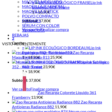
MAQUILLAJE FLUIDO
×
Lip Ink
MAQUILLAJE MINERAL
Ecológico 443 - Fraise
MAQUILLAJE STICK
1 ×
18,90
€
POLVO COMPACTO
Subtotal:
PREBASES
37,80
€
SÉRUM CON COLOR
Ver carrito
Finalizar compra
TERRACOTA
REBAJAS
2
Carrito
VISTO RECIENTEMENTE
×
Lip Ink
Ecológico 442 - Bordeaux chic
Zao Recarga
Maquillaje Fluido 813
1 ×
18,90
€
25,90
€
×
Mosaico Sublime
Lip Ink Ecológico
352 - Halé Sunset
443 - Fraise
23,90
€
1 ×
18,90
€
Subtotal:
37,80
€
Ver carrito
Finalizar compra
Zao Recarga Colorete Líquido 361
Framberry
13,90
€
Zao Recarga
Antiojeras Radiance 882
11,90
€
Sérum con color