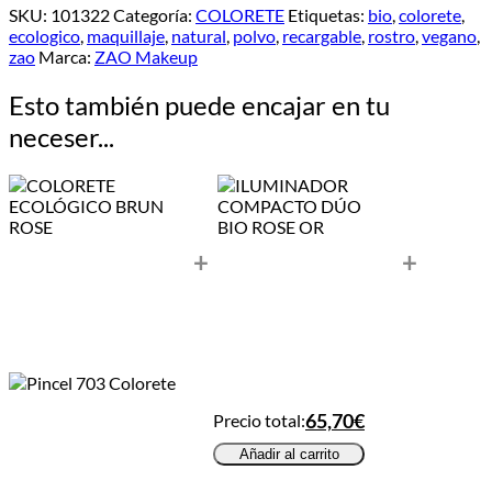
SKU:
101322
Categoría:
COLORETE
Etiquetas:
bio
,
colorete
,
ecologico
,
maquillaje
,
natural
,
polvo
,
recargable
,
rostro
,
vegano
,
zao
Marca:
ZAO Makeup
Esto también puede encajar en tu
neceser...
+
+
Precio total:
65,70€
Añadir al carrito