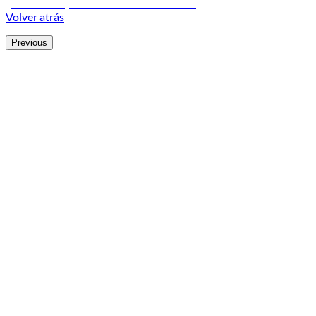
¿Necesitas ayuda? Chatea con nosotros
Volver atrás
Previous