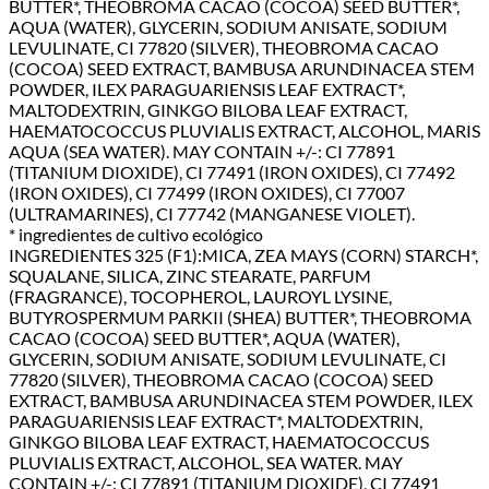
BUTTER*, THEOBROMA CACAO (COCOA) SEED BUTTER*,
AQUA (WATER), GLYCERIN, SODIUM ANISATE, SODIUM
LEVULINATE, CI 77820 (SILVER), THEOBROMA CACAO
(COCOA) SEED EXTRACT, BAMBUSA ARUNDINACEA STEM
POWDER, ILEX PARAGUARIENSIS LEAF EXTRACT*,
MALTODEXTRIN, GINKGO BILOBA LEAF EXTRACT,
HAEMATOCOCCUS PLUVIALIS EXTRACT, ALCOHOL, MARIS
AQUA (SEA WATER). MAY CONTAIN +/-: CI 77891
(TITANIUM DIOXIDE), CI 77491 (IRON OXIDES), CI 77492
(IRON OXIDES), CI 77499 (IRON OXIDES), CI 77007
(ULTRAMARINES), CI 77742 (MANGANESE VIOLET).
* ingredientes de cultivo ecológico
INGREDIENTES 325 (F1):MICA, ZEA MAYS (CORN) STARCH*,
SQUALANE, SILICA, ZINC STEARATE, PARFUM
(FRAGRANCE), TOCOPHEROL, LAUROYL LYSINE,
BUTYROSPERMUM PARKII (SHEA) BUTTER*, THEOBROMA
CACAO (COCOA) SEED BUTTER*, AQUA (WATER),
GLYCERIN, SODIUM ANISATE, SODIUM LEVULINATE, CI
77820 (SILVER), THEOBROMA CACAO (COCOA) SEED
EXTRACT, BAMBUSA ARUNDINACEA STEM POWDER, ILEX
PARAGUARIENSIS LEAF EXTRACT*, MALTODEXTRIN,
GINKGO BILOBA LEAF EXTRACT, HAEMATOCOCCUS
PLUVIALIS EXTRACT, ALCOHOL, SEA WATER. MAY
CONTAIN +/-: CI 77891 (TITANIUM DIOXIDE), CI 77491