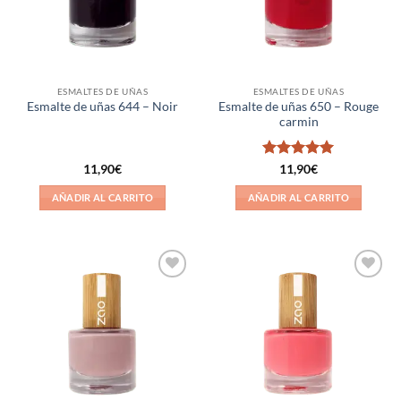
ESMALTES DE UÑAS
ESMALTES DE UÑAS
Esmalte de uñas 650 – Rouge
Esmalte de uñas 644 – Noir
carmin
Valorado
11,90
€
11,90
€
con
5
de 5
AÑADIR AL CARRITO
AÑADIR AL CARRITO
Añadir
Añadir
a la
a la
lista de
lista de
deseos
deseos