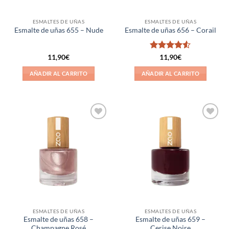
ESMALTES DE UÑAS
ESMALTES DE UÑAS
Esmalte de uñas 655 – Nude
Esmalte de uñas 656 – Corail
Valorado
11,90
€
11,90
€
con
4.5
de 5
AÑADIR AL CARRITO
AÑADIR AL CARRITO
Añadir
Añadir
a la
a la
lista de
lista de
deseos
deseos
ESMALTES DE UÑAS
ESMALTES DE UÑAS
Esmalte de uñas 658 –
Esmalte de uñas 659 –
Champagne Rosé
Cerise Noire