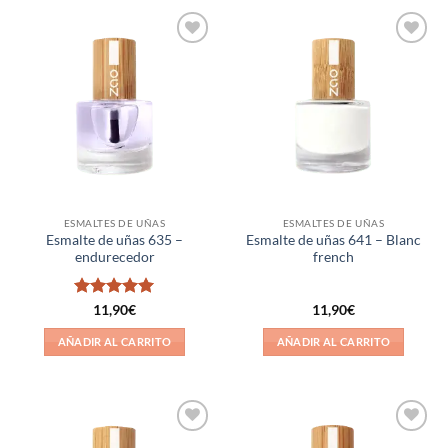
Añadir
Añadir
a la
a la
lista de
lista de
deseos
deseos
ESMALTES DE UÑAS
ESMALTES DE UÑAS
Esmalte de uñas 635 –
Esmalte de uñas 641 – Blanc
endurecedor
french
Valorado
11,90
€
11,90
€
con
5
de 5
AÑADIR AL CARRITO
AÑADIR AL CARRITO
Añadir
Añadir