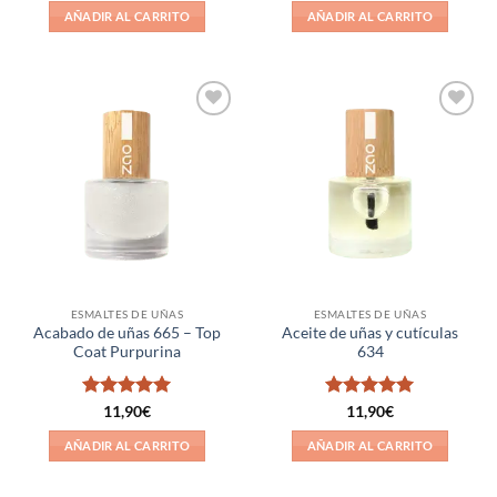
original
actual
5
AÑADIR AL CARRITO
AÑADIR AL CARRITO
era:
es:
30,70€.
27,63€.
Añadir
Añadir
a la
a la
lista de
lista de
deseos
deseos
ESMALTES DE UÑAS
ESMALTES DE UÑAS
Acabado de uñas 665 – Top
Aceite de uñas y cutículas
Coat Purpurina
634
Valorado
Valorado
11,90
€
11,90
€
con
5
de 5
con
5
de 5
AÑADIR AL CARRITO
AÑADIR AL CARRITO