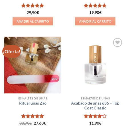
Valorado
Valorado
29,90
€
19,90
€
con
5
de 5
con
4.67
de 5
AÑADIR AL CARRITO
AÑADIR AL CARRITO
¡Oferta!
Añadir
Añadir
a la
a la
lista de
lista de
deseos
deseos
ESMALTES DE UÑAS
ESMALTES DE UÑAS
Acabado de uñas 636 – Top
Ritual uñas Zao
Coat Classic
Valorado
El
El
Valorado
30,70
€
27,63
€
11,90
€
precio
precio
con
5
de 5
con
4
de