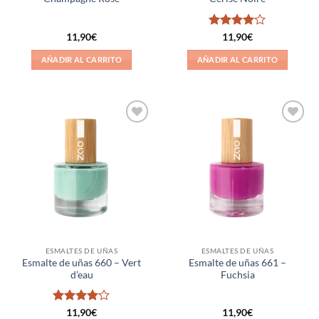
Valorado
11,90
€
11,90
€
con
4
de
5
AÑADIR AL CARRITO
AÑADIR AL CARRITO
Añadir
Añadir
a la
a la
lista de
lista de
deseos
deseos
ESMALTES DE UÑAS
ESMALTES DE UÑAS
Esmalte de uñas 660 – Vert
Esmalte de uñas 661 –
d’eau
Fuchsia
Valorado
11,90
€
11,90
€