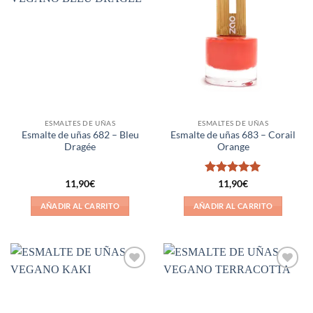
Añadir
Añadir
a la
a la
lista de
lista de
deseos
deseos
ESMALTES DE UÑAS
ESMALTES DE UÑAS
Esmalte de uñas 682 – Bleu
Esmalte de uñas 683 – Corail
Dragée
Orange
Valorado
11,90
€
11,90
€
con
5
de 5
AÑADIR AL CARRITO
AÑADIR AL CARRITO
Añadir
Añadir
a la
a la
lista de
lista de
deseos
deseos