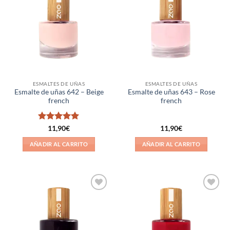
a la
a la
lista de
lista de
deseos
deseos
ESMALTES DE UÑAS
ESMALTES DE UÑAS
Esmalte de uñas 642 – Beige
Esmalte de uñas 643 – Rose
french
french
Valorado
11,90
€
11,90
€
con
5
de 5
AÑADIR AL CARRITO
AÑADIR AL CARRITO
Añadir
Añadir
a la
a la
lista de
lista de
deseos
deseos