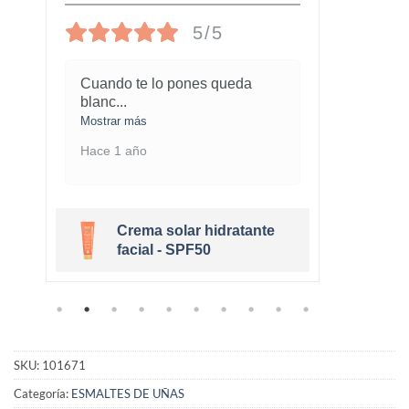
5/5
Cuando te lo pones queda
¡Este 
blanc
...
marav
Mostrar más
Mostra
Hace 1 año
Hace 1
Crema solar hidratante
r
facial - SPF50
SKU:
101671
Categoría:
ESMALTES DE UÑAS