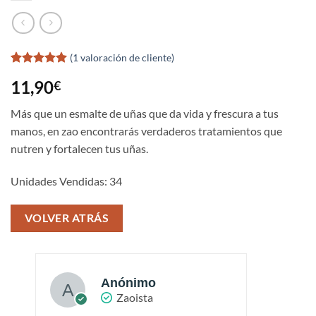
(
1
valoración de cliente)
Valorado
1
11,90
€
con
5
de 5
en base a
valoración
Más que un esmalte de uñas que da vida y frescura a tus
de un
manos, en zao encontrarás verdaderos tratamientos que
cliente
nutren y fortalecen tus uñas.
Unidades Vendidas: 34
VOLVER ATRÁS
Anónimo
Zaoista