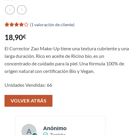
(
1
valoración de cliente)
Valorado
1
18,90
€
con
4
de
5 en
base a
El Corrector Zao Make-Up tiene una textura cubriente y una
valoración
larga duración. Rico en aceite de Ricino bio, es un
de un
cliente
concentrado de cuidado para la piel. Una fórmula 100% de
origen natural con certificación Bio y Vegan.
Unidades Vendidas: 66
VOLVER ATRÁS
Anónimo
Zaoista