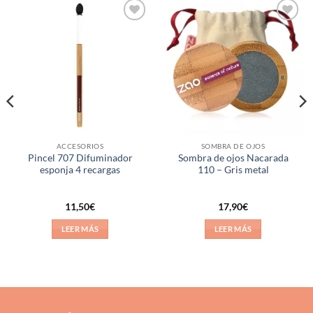
Añadir
Añadir
a la
a la
lista de
lista de
deseos
deseos
ACCESORIOS
SOMBRA DE OJOS
Pincel 707 Difuminador
Sombra de ojos Nacarada
esponja 4 recargas
110 – Gris metal
11,50
€
17,90
€
LEER MÁS
LEER MÁS