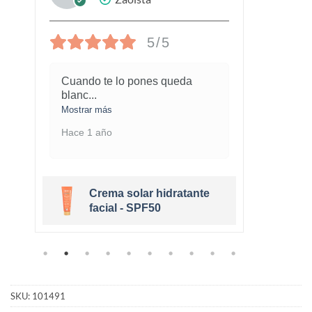
5/5
Cuando te lo pones queda
¡Este
blanc
...
marav
Mostrar más
Mostra
Hace 1 año
Hace 
Crema solar hidratante
r
facial - SPF50
SKU:
101491