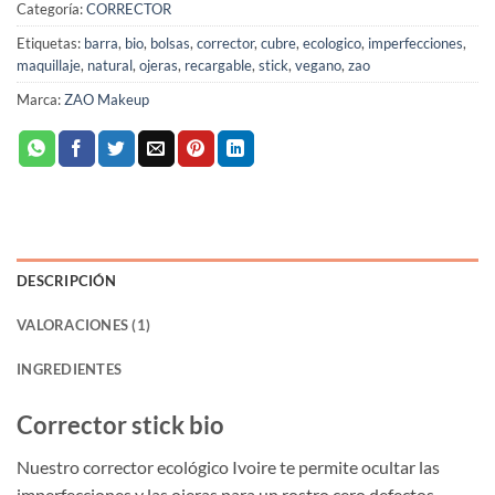
Categoría:
CORRECTOR
Etiquetas:
barra
,
bio
,
bolsas
,
corrector
,
cubre
,
ecologico
,
imperfecciones
,
maquillaje
,
natural
,
ojeras
,
recargable
,
stick
,
vegano
,
zao
Marca:
ZAO Makeup
DESCRIPCIÓN
VALORACIONES (1)
INGREDIENTES
Corrector stick bio
Nuestro corrector ecológico Ivoire te permite ocultar las
imperfecciones y las ojeras para un rostro cero defectos.