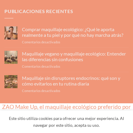
PUBLICACIONES RECIENTES
Comprar maquillaje ecológico: ¿Qué le aporta
realmente a tu piel y por qué no hay marcha atrás?
en
Comentarios desactivados
Comprar
maquillaje
Maquillaje vegano y maquillaje ecológico: Entender
ecológico:
las diferencias sin confusiones
¿Qué
en
Comentarios desactivados
le
Maquillaje
aporta
vegano
Maquillaje sin disruptores endocrinos: qué son y
realmente
y
a
cómo evitarlos en tu rutina diaria
maquillaje
tu
en
Comentarios desactivados
ecológico:
piel
Maquillaje
Entender
y
sin
las
por
ZAO Make Up, el maquillaje ecológico preferido por
disruptores
diferencias
qué
endocrinos:
sin
los profesionales
no
qué
confusiones
hay
Este sitio utiliza cookies para ofrecer una mejor experiencia. Al
son
marcha
navegar por este sitio, acepta su uso.
y
INICIO
TIENDA
MARCA
CATEGORÍAS
LO MÁS VENDIDO
atrás?
REGALO
REBAJAS
PROFESIONALES
cómo