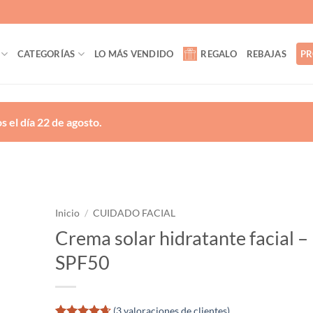
CATEGORÍAS
LO MÁS VENDIDO
REGALO
REBAJAS
PR
 el día 22 de agosto.
Inicio
/
CUIDADO FACIAL
Crema solar hidratante facial –
ñadir
SPF50
a la
lista
de
eseos
(
3
valoraciones de clientes)