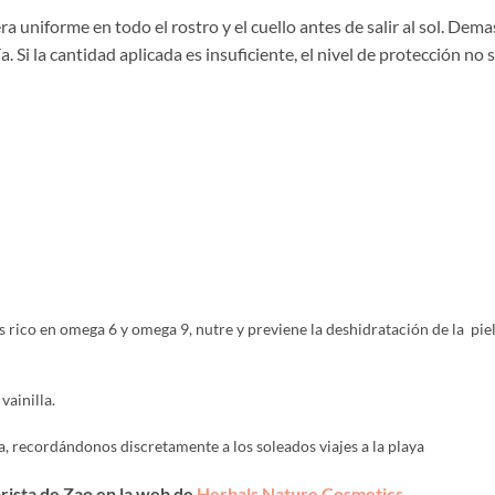
a uniforme en todo el rostro y el cuello antes de salir al sol. Dem
. Si la cantidad aplicada es insuficiente, el nivel de protección no s
 rico en omega 6 y omega 9, nutre y previene la deshidratación de la piel
vainilla.
a, recordándonos discretamente a los soleados viajes a la playa
rista de Zao en la web de
Herbals Nature Cosmetics