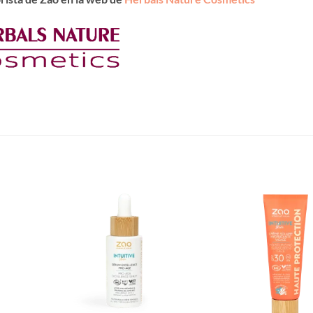
Añadir
Añadir
a la
a la
lista de
lista de
deseos
deseos