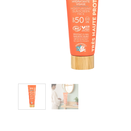
Anónimo
Elena V.
Zaoista
Zaoista
5/5
5/5