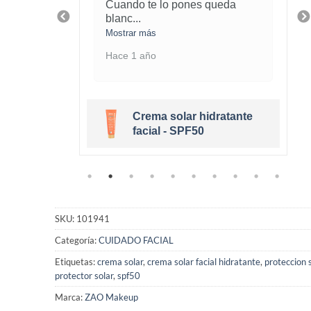
piel
Cuando te lo pones queda
blanc
...
Mostrar más
Hace 1 año
Crema solar hidratante
eige Clair
facial - SPF50
SKU:
101941
Categoría:
CUIDADO FACIAL
Etiquetas:
crema solar
,
crema solar facial hidratante
,
proteccion s
protector solar
,
spf50
Marca:
ZAO Makeup