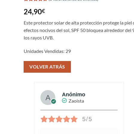
Valorado
3
24,90
€
con
4.67
de 5 en
base a
Este protector solar de alta protección protege la piel 
valoraciones
efectos nocivos del sol, SPF 50 bloquea alrededor del
de clientes
los rayos UVB.
Unidades Vendidas: 29
VOLVER ATRÁS
Anónimo
Zaoista
5/5