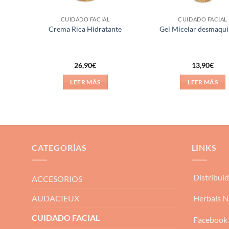
CUIDADO FACIAL
CUIDADO FACIAL
-AGE
Crema Rica Hidratante
Gel Micelar desmaqui
26,90
€
13,90
€
LEER MÁS
LEER MÁS
CATEGORÍAS
LINKS
Distribui
ACCESORIOS
AUDACIEUX
Herbals N
CUIDADO FACIAL
Facebook