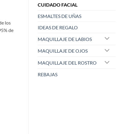
CUIDADO FACIAL
ESMALTES DE UÑAS
de los
IDEAS DE REGALO
 95% de
MAQUILLAJE DE LABIOS
MAQUILLAJE DE OJOS
MAQUILLAJE DEL ROSTRO
REBAJAS
ELISABETH L.
Raqu
Zaoista
Zao
5/5