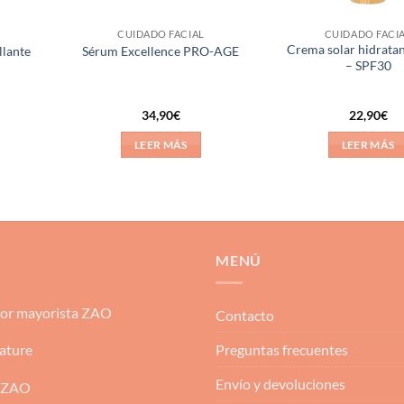
CUIDADO FACIAL
CUIDADO FACI
Crema solar hidratan
llante
Sérum Excellence PRO-AGE
– SPF30
34,90
€
22,90
€
LEER MÁS
LEER MÁS
MENÚ
dor mayorista ZAO
Contacto
Preguntas frecuentes
ature
Envío y devoluciones
 ZAO