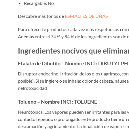
Recargable: No
Descubre más tonos de
ESMALTES DE UÑAS
Para ofrecerte productos cada vez más respetuosos con 
Además entre el 74 % y 84 % de los ingredientes son de orig
Ingredientes nocivos que elimin
Ftalato de Dibutilo – Nombre INCI: DIBUTYL 
Disruptor endocrino. Irritación de los ojos (lagrimeo, conj
posible). Si se ingiere o se inhala: dolor de cabeza, náusea
nefrotoxicidad
Tolueno – Nombre INCI: TOLUENE
Neurotóxica. Los vapores pueden ser irritantes para las v
contacto repetido o prolongado, este producto tiene un 
descamación y agrietamiento. La inhalación de vapores 