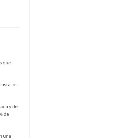
s que
hasta los
gana y de
 % de
en una