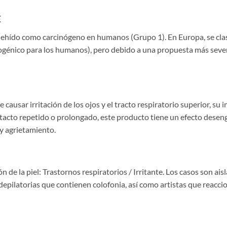
E
ldehído como carcinógeno en humanos (Grupo 1). En Europa, se clas
ogénico para los humanos), pero debido a una propuesta más seve
causar irritación de los ojos y el tracto respiratorio superior, su 
ntacto repetido o prolongado, este producto tiene un efecto desen
y agrietamiento.
 de la piel: Trastornos respiratorios / Irritante. Los casos son ais
 depilatorias que contienen colofonia, así como artistas que reacci