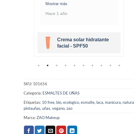
Mostrar más
Hace 1 año
Crema solar hidratante
eige Clair
facial - SPF50
SKU:
101656
Categoría:
ESMALTES DE UÑAS
Etiquetas:
10 free
,
bio
,
ecologico
,
esmalte
,
laca
,
manicura
,
natura
pintauñas
,
uñas
,
vegano
,
zao
Marca:
ZAO Makeup