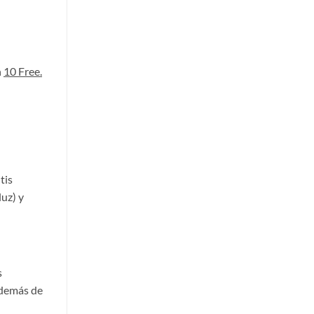
n
10 Free.
tis
luz) y
s
además de