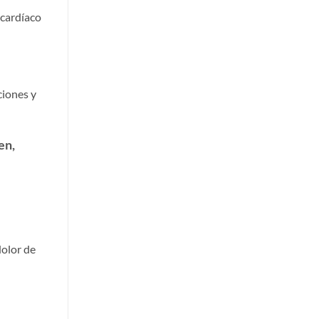
 cardíaco
ciones y
en,
dolor de