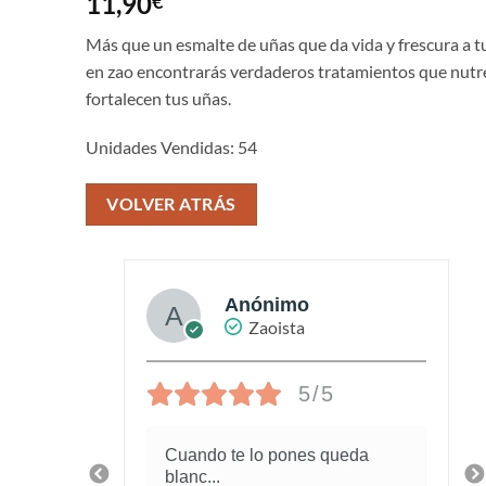
11,90
€
con
4.5
de 5 en
base a
Más que un esmalte de uñas que da vida y frescura a t
valoraciones
en zao encontrarás verdaderos tratamientos que nutr
de clientes
fortalecen tus uñas.
Unidades Vendidas: 54
VOLVER ATRÁS
Anónimo
Zaoista
5/5
piel
Cuando te lo pones queda
blanc
...