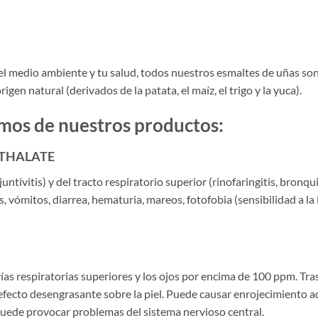
el medio ambiente y tu salud, todos nuestros esmaltes de uñas so
en natural (derivados de la patata, el maíz, el trigo y la yuca).
amos de nuestros productos:
PHTHALATE
untivitis) y del tracto respiratorio superior (rinofaringitis, bronqui
s, vómitos, diarrea, hematuria, mareos, fotofobia (sensibilidad a la 
ías respiratorias superiores y los ojos por encima de 100 ppm. Tra
efecto desengrasante sobre la piel. Puede causar enrojecimiento 
puede provocar problemas del sistema nervioso central.