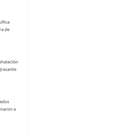
ifica
ra de
inhalación
grasante
lados
onaron a