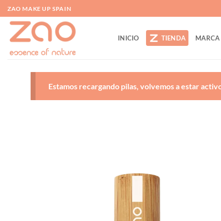
Saltar
ZAO MAKE UP SPAIN
al
contenido
INICIO
TIENDA
MARCA
Estamos recargando pilas, volvemos a estar activos
A
d