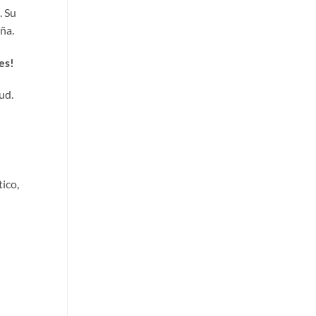
. Su
ña.
es!
ud.
ico,