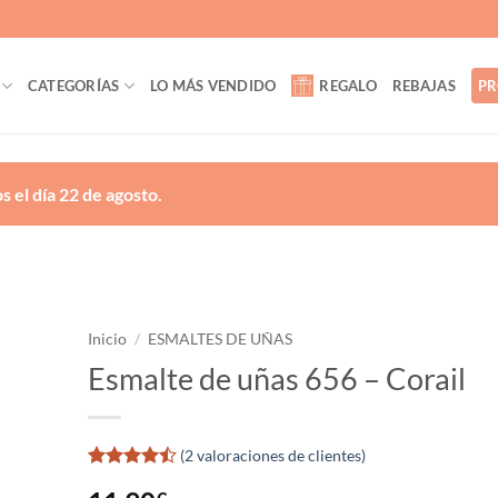
CATEGORÍAS
LO MÁS VENDIDO
REGALO
REBAJAS
PR
 el día 22 de agosto.
Inicio
/
ESMALTES DE UÑAS
Esmalte de uñas 656 – Corail
ñadir
a la
lista
de
(
2
valoraciones de clientes)
eseos
Valorado
2