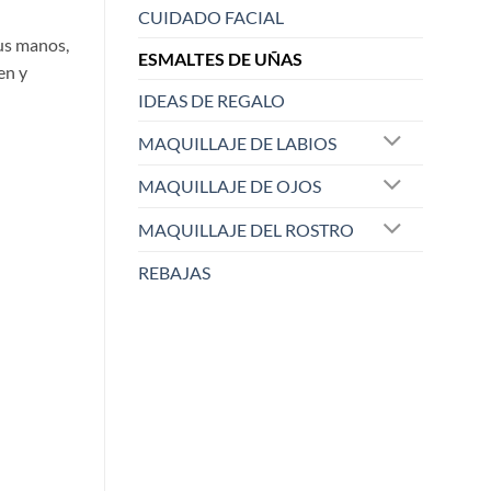
CUIDADO FACIAL
us manos,
ESMALTES DE UÑAS
en y
IDEAS DE REGALO
MAQUILLAJE DE LABIOS
MAQUILLAJE DE OJOS
MAQUILLAJE DEL ROSTRO
REBAJAS
ELISABETH L.
Raqu
Zaoista
Zao
5/5
¡Este sacapuntas es una
Me ha dejado 
maravi
...
cobe
...