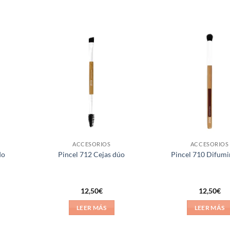
Añadir
Añadir
a la
a la
lista de
lista de
deseos
deseos
ACCESORIOS
ACCESORIOS
do
Pincel 712 Cejas dúo
Pincel 710 Difum
12,50
€
12,50
€
LEER MÁS
LEER MÁS