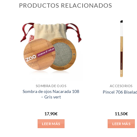
PRODUCTOS RELACIONADOS
ñadir
Añadir
a la
a la
ista de
lista de
eseos
deseos
SOMBRA DE OJOS
ACCESORIOS
Sombra de ojos Nacarada 108
Pincel 706 Bisela
– Gris vert
17,90
€
11,50
€
LEER MÁS
LEER MÁS