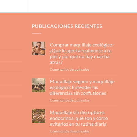
PUBLICACIONES RECIENTES
Comprar maquillaje ecológico:
¿Qué le aporta realmente a tu
piel y por qué no hay marcha
atrás?
en
Comentarios desactivados
Comprar
maquillaje
Maquillaje vegano y maquillaje
ecológico:
ecológico: Entender las
¿Qué
diferencias sin confusiones
le
en
Comentarios desactivados
aporta
Maquillaje
realmente
vegano
a
Maquillaje sin disruptores
y
tu
endocrinos: qué son y cómo
maquillaje
piel
evitarlos en tu rutina diaria
ecológico:
y
en
Comentarios desactivados
Entender
por
Maquillaje
las
qué