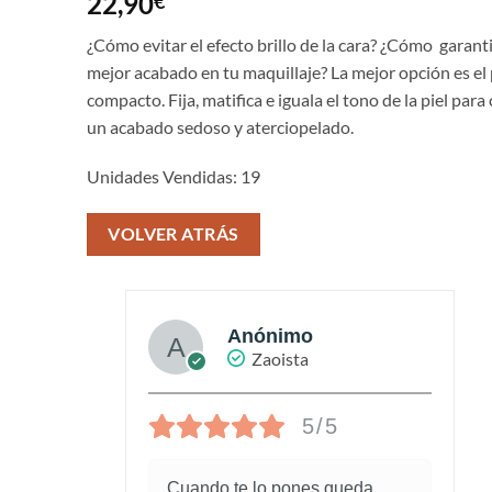
22,90
€
con
5
de 5
en base a
valoración
¿Cómo evitar el efecto brillo de la cara? ¿Cómo garant
de un
mejor acabado en tu maquillaje? La mejor opción es el
cliente
compacto. Fija, matifica e iguala el tono de la piel para
un acabado sedoso y aterciopelado.
Unidades Vendidas: 19
VOLVER ATRÁS
Anónimo
Zaoista
5/5
piel
Cuando te lo pones queda