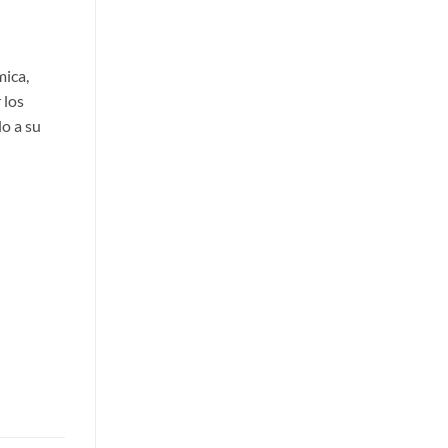
mica,
 los
o a su