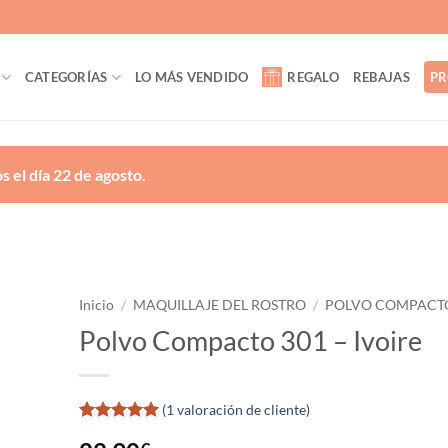
CATEGORÍAS
LO MÁS VENDIDO
REGALO
REBAJAS
PR
 el día 22 de agosto.
Inicio
/
MAQUILLAJE DEL ROSTRO
/
POLVO COMPACT
Polvo Compacto 301 – Ivoire
ñadir
a la
lista
de
(
1
valoración de cliente)
eseos
Valorado
1