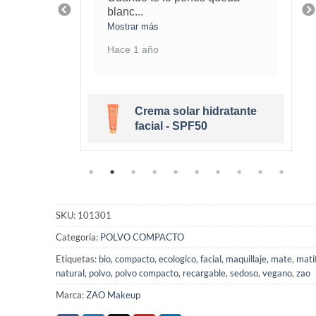
blanc
...
Mostrar más
Hace 1 año
Crema solar hidratante
eige Clair
facial - SPF50
SKU:
101301
Categoría:
POLVO COMPACTO
Etiquetas:
bio
,
compacto
,
ecologico
,
facial
,
maquillaje
,
mate
,
mati
natural
,
polvo
,
polvo compacto
,
recargable
,
sedoso
,
vegano
,
zao
Marca:
ZAO Makeup