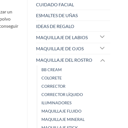
CUIDADO FACIAL
izar un
ESMALTES DE UÑAS
 polvo
 conseguir
IDEAS DE REGALO
MAQUILLAJE DE LABIOS
MAQUILLAJE DE OJOS
MAQUILLAJE DEL ROSTRO
BB CREAM
COLORETE
CORRECTOR
ELISABETH L.
Raqu
Zaoista
Zao
CORRECTOR LÍQUIDO
ILUMINADORES
5/5
MAQUILLAJE FLUIDO
MAQUILLAJE MINERAL
¡Este sacapuntas es una
Me ha dejado 
MAQUILLAJE STICK