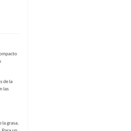
 compacto
s
s de la
n las
 la grasa.
. Para un