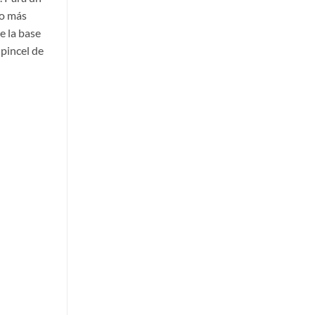
no más
e la base
 pincel de