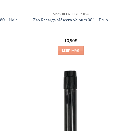
MAQUILLAJE DE OJOS
80 – Noir
Zao Recarga Máscara Velours 081 – Brun
13,90
€
LEER MÁS
Añadir
Añadir
a la
a la
lista de
lista de
deseos
deseos