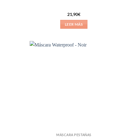
21,90
€
LEER MÁS
Añadir
Añadir
a la
a la
lista de
lista de
deseos
deseos
MÁSCARA PESTAÑAS