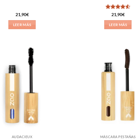
Valorado
21,90
€
21,90
€
con
4.5
de 5
LEER MÁS
LEER MÁS
Añadir
a la
lista de
deseos
AUDACIEUX
MÁSCARA PESTAÑAS