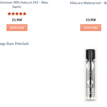
Volumen 98% Natural 242 – Bleu
Máscara Waterproof – B
Saphir
Valorado
21,90
€
23,90
€
con
5
de 5
LEER MÁS
LEER MÁS
Añadir
a la
lista de
deseos