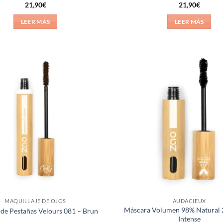
Valorado
Valorado
21,90
€
21,90
€
con
5
de 5
con
5
de 5
LEER MÁS
LEER MÁS
Añadir
a la
lista de
deseos
MAQUILLAJE DE OJOS
AUDACIEUX
Máscara Volumen 98% Natural 
de Pestañas Velours 081 – Brun
Intense