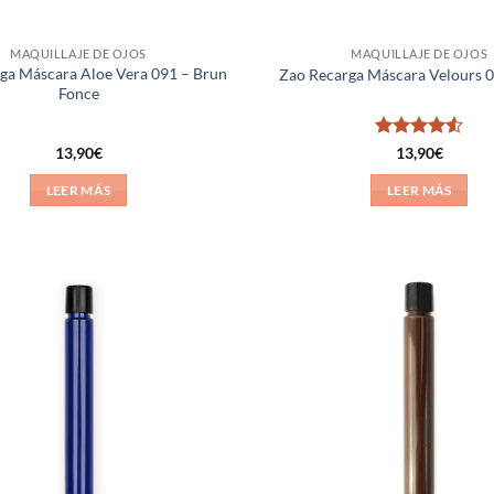
MAQUILLAJE DE OJOS
MAQUILLAJE DE OJOS
ga Máscara Aloe Vera 091 – Brun
Zao Recarga Máscara Velours 0
Fonce
Valorado
13,90
€
13,90
€
con
4.5
de 5
LEER MÁS
LEER MÁS
Añadir
a la
lista de
deseos