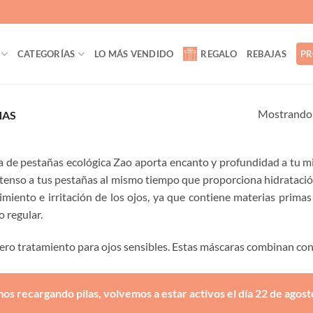
CATEGORÍAS
LO MÁS VENDIDO
REGALO
REBAJAS
PR
Mostrando 
ÑAS
 de pestañas ecológica Zao aporta encanto y profundidad a tu m
ntenso a tus pestañas al mismo tiempo que proporciona hidratació
imiento e irritación de los ojos, ya que contiene materias prima
o regular.
ro tratamiento para ojos sensibles. Estas máscaras combinan conf
os recargando pilas, volvemos a estar activos el día 22 de agost