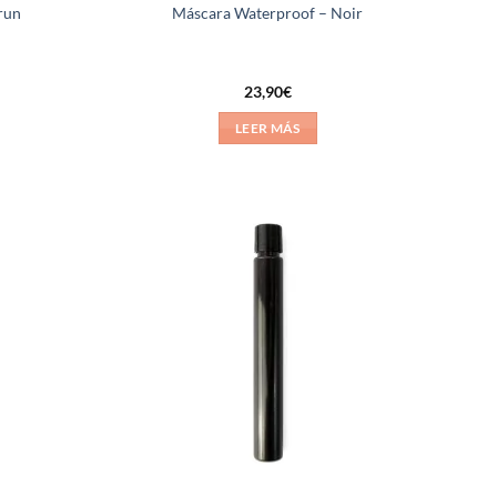
run
Máscara Waterproof – Noir
23,90
€
LEER MÁS
Añadir
Añadir
a la
a la
lista de
lista de
deseos
deseos