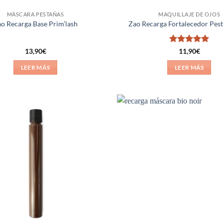
MÁSCARA PESTAÑAS
MAQUILLAJE DE OJOS
o Recarga Base Prim’lash
Zao Recarga Fortalecedor Pes
Valorado
13,90
€
11,90
€
con
5
de 5
LEER MÁS
LEER MÁS
Añadir
a la
lista de
deseos