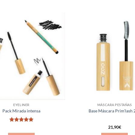
Añadir
a la
lista de
deseos
EYELINER
MÁSCARA PESTAÑAS
Pack Mirada intensa
Base Máscara Prim’lash 
Valorado
21,90
€
con
5
de 5