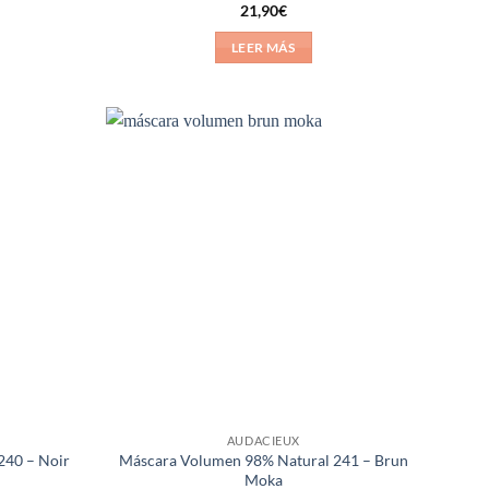
21,90
€
LEER MÁS
Añadir
Añadir
a la
a la
lista de
lista de
deseos
deseos
AUDACIEUX
240 – Noir
Máscara Volumen 98% Natural 241 – Brun
Moka