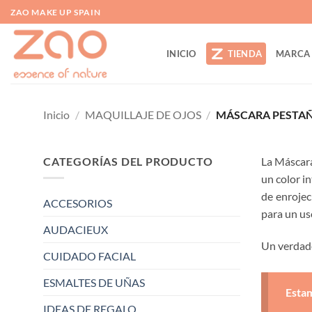
Saltar
ZAO MAKE UP SPAIN
al
contenido
INICIO
TIENDA
MARCA
Inicio
/
MAQUILLAJE DE OJOS
/
MÁSCARA PESTA
CATEGORÍAS DEL PRODUCTO
La Máscara
un color i
de enrojec
ACCESORIOS
para un us
AUDACIEUX
Un verdade
CUIDADO FACIAL
ESMALTES DE UÑAS
Estam
IDEAS DE REGALO