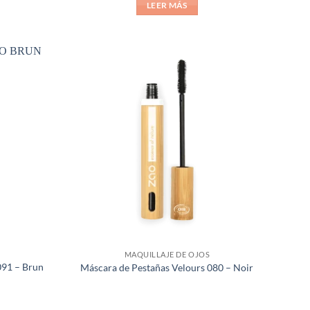
de 5
LEER MÁS
Añadir
Añadir
a la
a la
lista de
lista de
deseos
deseos
MAQUILLAJE DE OJOS
091 – Brun
Máscara de Pestañas Velours 080 – Noir