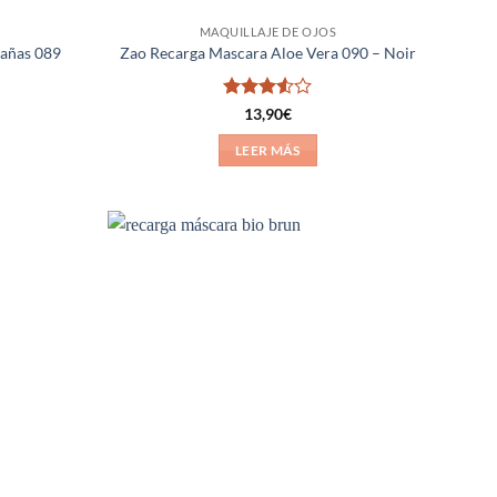
MAQUILLAJE DE OJOS
tañas 089
Zao Recarga Mascara Aloe Vera 090 – Noir
Valorado
13,90
€
con
3.5
de 5
LEER MÁS
Añadir
Añadir
a la
a la
lista de
lista de
deseos
deseos