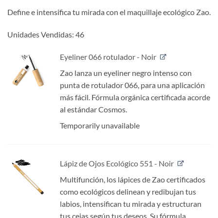
Valorado
1
con
5
de 5
Define e intensifica tu mirada con el maquillaje ecológico Zao.
en base a
valoración
Unidades Vendidas: 46
de un
cliente
Eyeliner 066 rotulador - Noir
Zao lanza un eyeliner negro intenso con
punta de rotulador 066, para una aplicación
más fácil. Fórmula orgánica certificada acorde
al estándar Cosmos.
Temporarily unavailable
Lápiz de Ojos Ecológico 551 - Noir
Multifunción, los lápices de Zao certificados
como ecológicos delinean y redibujan tus
labios, intensifican tu mirada y estructuran
tus cejas según tus deseos. Su fórmula