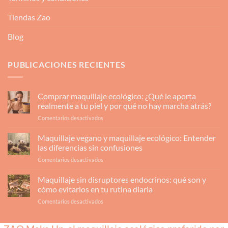
Tiendas Zao
Blog
PUBLICACIONES RECIENTES
Comprar maquillaje ecológico: ¿Qué le aporta
realmente a tu piel y por qué no hay marcha atrás?
en
Comentarios desactivados
Comprar
maquillaje
Maquillaje vegano y maquillaje ecológico: Entender
ecológico:
las diferencias sin confusiones
¿Qué
en
Comentarios desactivados
le
Maquillaje
aporta
vegano
Maquillaje sin disruptores endocrinos: qué son y
realmente
y
a
cómo evitarlos en tu rutina diaria
maquillaje
tu
en
Comentarios desactivados
ecológico:
piel
Maquillaje
Entender
y
sin
las
por
disruptores