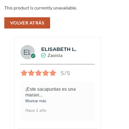
This product is currently unavailable.
VOLVER ATRÁS
ELISABETH L.
Zaoista
5/5
¡Este sacapuntas es una
Me ha
maravi
...
cobe
.
Mostrar más
Mostra
Hace 1 año
Hace 