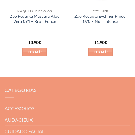
MAQUILLAJE DE OJOS
EYELINER
Zao Recarga Máscara Aloe
Zao Recarga Eyeliner Pincel
Vera 091 – Brun Fonce
070 – Noir Intense
13,90
€
11,90
€
LEER MÁS
LEER MÁS
CATEGORÍAS
ACCESORIOS
AUDACIEUX
CUIDADO FACIAL