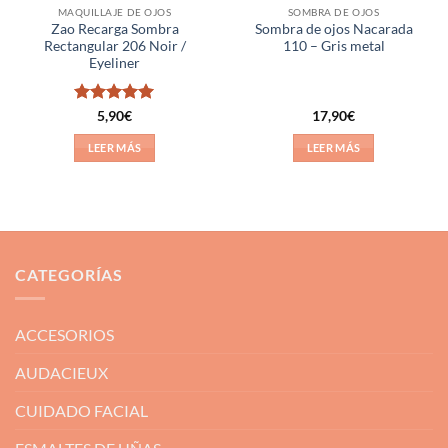
MAQUILLAJE DE OJOS
SOMBRA DE OJOS
Zao Recarga Sombra
Sombra de ojos Nacarada
Rectangular 206 Noir /
110 – Gris metal
Eyeliner
Valorado
5,90
€
17,90
€
con
5
de 5
LEER MÁS
LEER MÁS
CATEGORÍAS
ACCESORIOS
AUDACIEUX
CUIDADO FACIAL