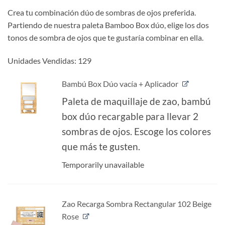
Valorado
3
con
5
de 5
Crea tu combinación dúo de sombras de ojos preferida.
en base a
Partiendo de nuestra paleta Bamboo Box dúo, elige los dos
valoraciones
de clientes
tonos de sombra de ojos que te gustaría combinar en ella.
Unidades Vendidas: 129
Bambú Box Dúo vacía + Aplicador
Paleta de maquillaje de zao, bambú
box dúo recargable para llevar 2
sombras de ojos. Escoge los colores
que más te gusten.
Temporarily unavailable
Zao Recarga Sombra Rectangular 102 Beige
Rose