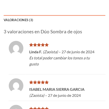
VALORACIONES (3)
3 valoraciones en
Dúo Sombra de ojos
Valorado
Linda F.
(Zaoista)
–
27 de junio de 2024
con
5
de 5
Es total poder cambiar los tonos a tu
gusto
Valorado
ISABEL MARIA SIERRA GARCIA
con
5
de 5
(Zaoista)
–
27 de junio de 2024