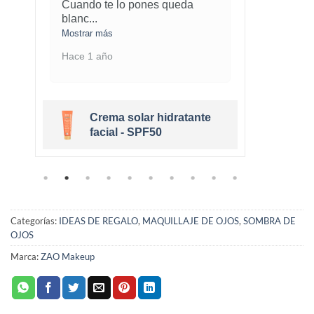
¡Este sacapuntas es una
Me ha
maravi
...
cobe
.
Mostrar más
Mostra
Hace 1 año
Hace 
Sacapuntas Zao
Categorías:
IDEAS DE REGALO
,
MAQUILLAJE DE OJOS
,
SOMBRA DE
OJOS
Marca:
ZAO Makeup