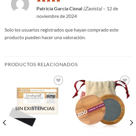
Valorado
Patricia Garcia Cisnal
(Zaoista)
–
12 de
con
5
de 5
noviembre de 2024
Solo los usuarios registrados que hayan comprado este
producto pueden hacer una valoración.
PRODUCTOS RELACIONADOS
Añadir
Añadir
a la
a la
lista de
lista de
deseos
deseos
SIN EXISTENCIAS