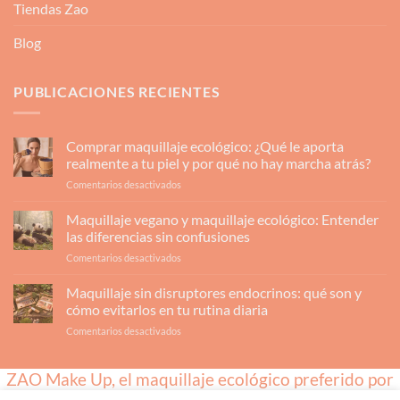
Tiendas Zao
Blog
PUBLICACIONES RECIENTES
Comprar maquillaje ecológico: ¿Qué le aporta
realmente a tu piel y por qué no hay marcha atrás?
en
Comentarios desactivados
Comprar
maquillaje
Maquillaje vegano y maquillaje ecológico: Entender
ecológico:
las diferencias sin confusiones
¿Qué
en
Comentarios desactivados
le
Maquillaje
aporta
vegano
Maquillaje sin disruptores endocrinos: qué son y
realmente
y
a
cómo evitarlos en tu rutina diaria
maquillaje
tu
en
Comentarios desactivados
ecológico:
piel
Maquillaje
Entender
y
sin
las
por
ZAO Make Up, el maquillaje ecológico preferido por
disruptores
diferencias
qué
endocrinos:
sin
no