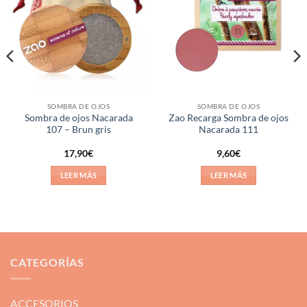
a la
a la
lista de
lista de
deseos
deseos
SOMBRA DE OJOS
SOMBRA DE OJOS
Sombra de ojos Nacarada
Zao Recarga Sombra de ojos
107 – Brun gris
Nacarada 111
17,90
€
9,60
€
LEER MÁS
LEER MÁS
CATEGORÍAS
ACCESORIOS