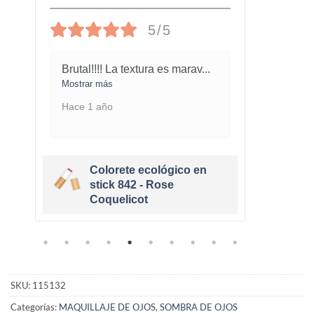
5/5
Brutal!!!! La textura es marav
...
No su
gu
...
Mostrar más
Mostra
Hace 1 año
Hace 
Colorete ecológico en
stick 842 - Rose
Coquelicot
SKU:
115132
Categorías:
MAQUILLAJE DE OJOS
,
SOMBRA DE OJOS