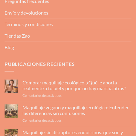
Preguntas frecuentes
Envío y devoluciones
Términos y condiciones
Tiendas Zao
Blog
PUBLICACIONES RECIENTES
Comprar maquillaje ecológico: ¿Qué le aporta
realmente a tu piel y por qué no hay marcha atrás?
en
Comentarios desactivados
Comprar
maquillaje
Maquillaje vegano y maquillaje ecológico: Entender
ecológico:
las diferencias sin confusiones
¿Qué
en
Comentarios desactivados
le
Maquillaje
aporta
vegano
Maquillaje sin disruptores endocrinos: qué son y
realmente
y