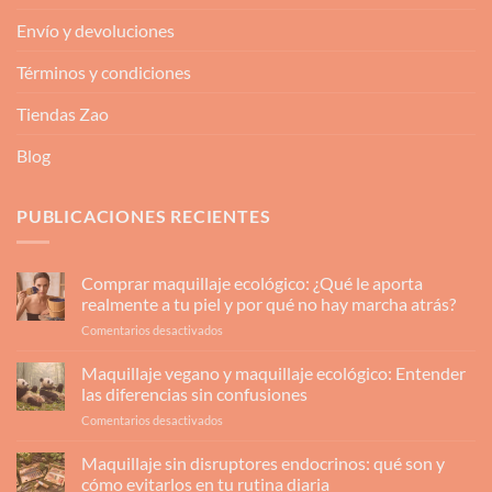
Envío y devoluciones
Términos y condiciones
Tiendas Zao
Blog
PUBLICACIONES RECIENTES
Comprar maquillaje ecológico: ¿Qué le aporta
realmente a tu piel y por qué no hay marcha atrás?
en
Comentarios desactivados
Comprar
maquillaje
Maquillaje vegano y maquillaje ecológico: Entender
ecológico:
las diferencias sin confusiones
¿Qué
en
Comentarios desactivados
le
Maquillaje
aporta
vegano
Maquillaje sin disruptores endocrinos: qué son y
realmente
y
a
cómo evitarlos en tu rutina diaria