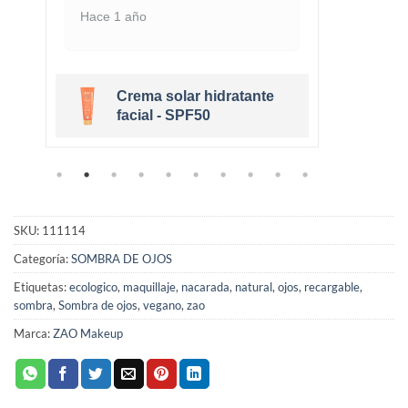
Hace 1 año
Hace 
Crema solar hidratante
r
facial - SPF50
SKU:
111114
Categoría:
SOMBRA DE OJOS
Etiquetas:
ecologico
,
maquillaje
,
nacarada
,
natural
,
ojos
,
recargable
,
sombra
,
Sombra de ojos
,
vegano
,
zao
Marca:
ZAO Makeup