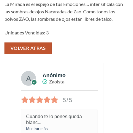
La Mirada es el espejo de tus Emociones… intensifícala con
las sombras de ojos Nacaradas de Zao. Como todos los
polvos ZAO, las sombras de ojos están libres de talco.
Unidades Vendidas: 3
VOLVER ATRÁS
Anónimo
Zaoista
5/5
Cuando te lo pones queda
¡Este
blanc
...
marav
Mostrar más
Mostra