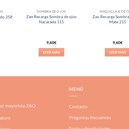
OS
SOMBRA DE OJOS
MAQUILLAJE DE 
Zao Recarga Sombra de ojos
Zao Recarga Sombra
ido 258
Nacarada 115
Mate 215
9,60
€
9,60
€
LEER MÁS
LEER MÁS
MENÚ
dor mayorista ZAO
Contacto
Preguntas frecuentes
ature
Envío y devoluciones