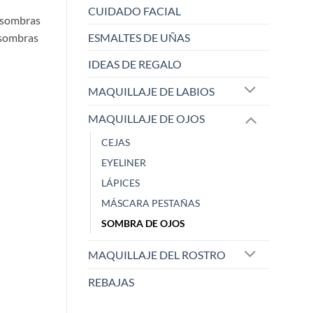
CUIDADO FACIAL
s sombras
 sombras
ESMALTES DE UÑAS
IDEAS DE REGALO
MAQUILLAJE DE LABIOS
MAQUILLAJE DE OJOS
CEJAS
EYELINER
LÁPICES
ELISABETH L.
Raqu
Zaoista
Zao
MÁSCARA PESTAÑAS
SOMBRA DE OJOS
5/5
MAQUILLAJE DEL ROSTRO
REBAJAS
¡Este sacapuntas es una
Me ha dejado 
maravi
...
cobe
...