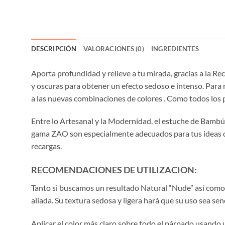
DESCRIPCIÓN
VALORACIONES (0)
INGREDIENTES
Aporta profundidad y relieve a tu mirada, gracias a la Re
y oscuras para obtener un efecto sedoso e intenso. Para 
a las nuevas combinaciones de colores . Como todos los p
Entre lo Artesanal y la Modernidad, el estuche de Bambú 
gama ZAO son especialmente adecuados para tus ideas de 
recargas.
RECOMENDACIONES DE UTILIZACION:
Tanto si buscamos un resultado Natural “Nude” así como
aliada. Su textura sedosa y ligera hará que su uso sea senc
Aplicar el color más claro sobre todo el párpado usando 