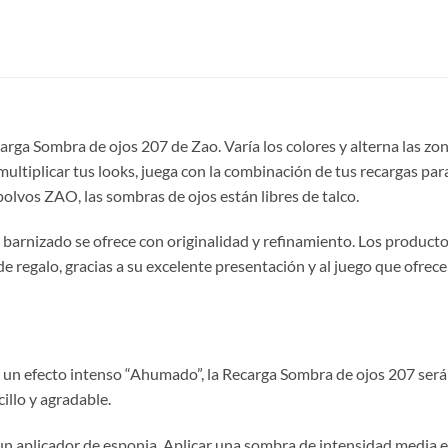
carga Sombra de ojos 207 de Zao. Varía los colores y alterna las zon
multiplicar tus looks, juega con la combinación de tus recargas par
olvos ZAO, las sombras de ojos están libres de talco.
barnizado se ofrece con originalidad y refinamiento. Los producto
regalo, gracias a su excelente presentación y al juego que ofrece
 un efecto intenso “Ahumado”, la Recarga Sombra de ojos 207 será
illo y agradable.
un aplicador de esponja. Aplicar una sombra de intensidad media e