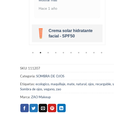
Mostrar más
Hace 1 año
Crema solar hidratante
eige Clair
facial - SPF50
SKU:
111207
Categoría:
SOMBRA DE OJOS
Etiquetas:
ecologico
,
maquillaje
,
mate
,
natural
,
ojos
,
recargable
,
Sombra de ojos
,
vegano
,
zao
Marca:
ZAO Makeup