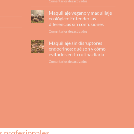
en
Comentarios desactivados
Comprar
maquillaje
Maquillaje vegano y maquillaje
ecológico:
ecológico: Entender las
¿Qué
diferencias sin confusiones
le
en
Comentarios desactivados
aporta
Maquillaje
realmente
vegano
a
Maquillaje sin disruptores
y
tu
endocrinos: qué son y cómo
maquillaje
piel
evitarlos en tu rutina diaria
ecológico:
y
en
Comentarios desactivados
Entender
por
Maquillaje
las
qué
sin
diferencias
no
disruptores
sin
hay
endocrinos:
confusiones
marcha
qué
atrás?
son
y
cómo
evitarlos
en
tu
rutina
diaria
s profesionales