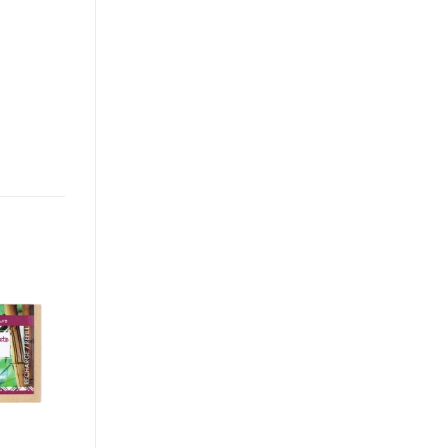
Añadir
a la
lista de
deseos