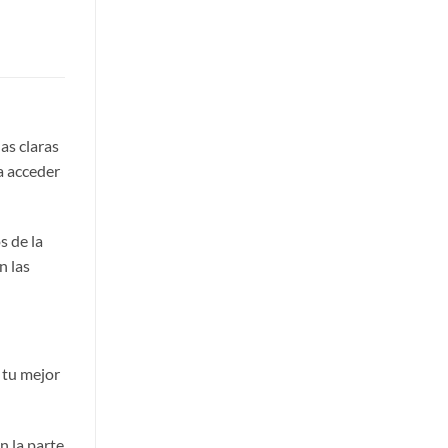
as claras
a acceder
s de la
n las
 tu mejor
n la parte