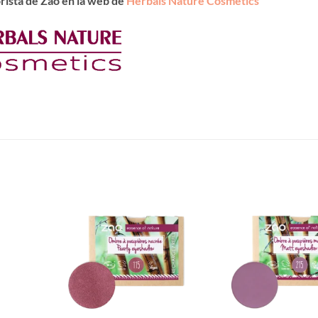
rista de Zao en la web de
Herbals Nature Cosmetics
Añadir
Añadir
a la
a la
lista de
lista de
deseos
deseos