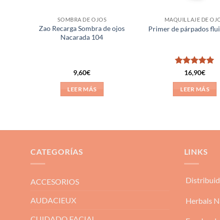
SOMBRA DE OJOS
MAQUILLAJE DE OJ
 +
Zao Recarga Sombra de ojos
Primer de párpados flu
Nacarada 104
Valorado
9,60
€
16,90
€
con
5
de 5
LEER MÁS
LEER MÁS
CATEGORÍAS
LINKS
Distribui
ACCESORIOS
AUDACIEUX
Herbals N
CUIDADO FACIAL