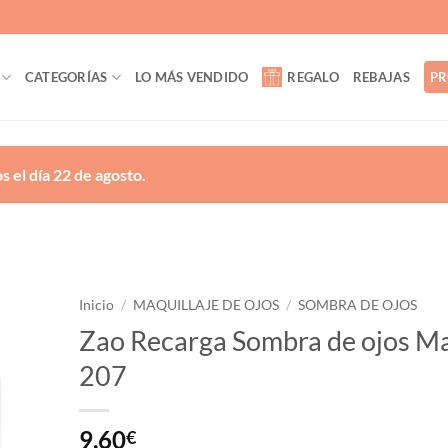
CATEGORÍAS
LO MÁS VENDIDO
REGALO
REBAJAS
PR
 el día 22 de agosto.
Inicio
/
MAQUILLAJE DE OJOS
/
SOMBRA DE OJOS
Zao Recarga Sombra de ojos M
ñadir
207
a la
lista
de
eseos
9,60
€