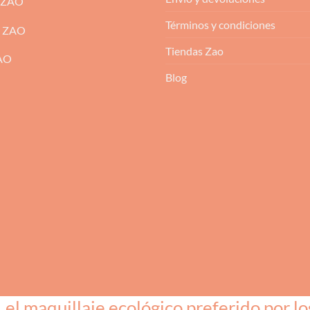
 ZAO
Términos y condiciones
m ZAO
Tiendas Zao
ZAO
Blog
l maquillaje ecológico preferido por lo