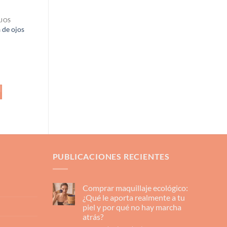
OJOS
 de ojos
PUBLICACIONES RECIENTES
Comprar maquillaje ecológico:
¿Qué le aporta realmente a tu
piel y por qué no hay marcha
atrás?