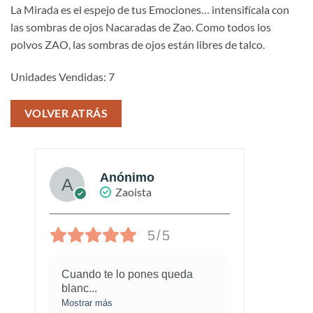
La Mirada es el espejo de tus Emociones… intensifícala con
las sombras de ojos Nacaradas de Zao. Como todos los
polvos ZAO, las sombras de ojos están libres de talco.
Unidades Vendidas: 7
VOLVER ATRÁS
Anónimo
Zaoista
5/5
Cuando te lo pones queda
¡Este
blanc
...
marav
Mostrar más
Mostra