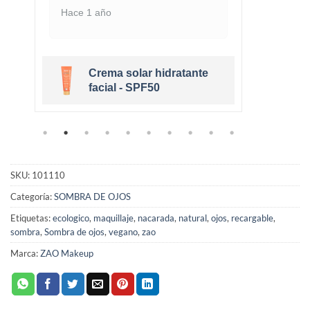
Hace 1 año
Hace 
Crema solar hidratante
r
facial - SPF50
SKU:
101110
Categoría:
SOMBRA DE OJOS
Etiquetas:
ecologico
,
maquillaje
,
nacarada
,
natural
,
ojos
,
recargable
,
sombra
,
Sombra de ojos
,
vegano
,
zao
Marca:
ZAO Makeup