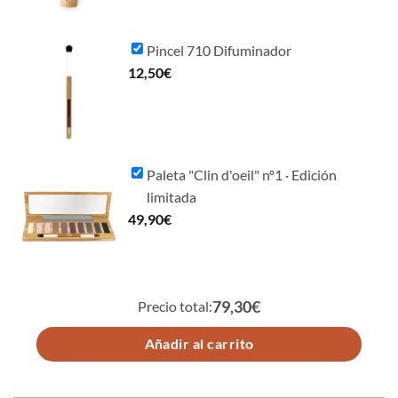
Pincel 710 Difuminador
12,50
€
Paleta "Clin d'oeil" nº1 · Edición
limitada
49,90
€
Precio total:
79,30€
Añadir al carrito