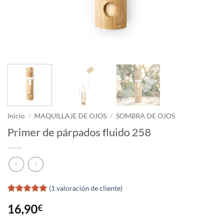
Inicio
/
MAQUILLAJE DE OJOS
/
SOMBRA DE OJOS
Primer de párpados fluido 258
(
1
valoración de cliente)
Valorado
1
16,90
€
con
5
de 5
en base a