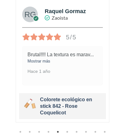
Raquel Gormaz
Zaoista
5/5
Brutal!!!! La textura es marav
...
No su
gu
...
Mostrar más
Mostra
Hace 1 año
Hace 
Colorete ecológico en
stick 842 - Rose
Coquelicot