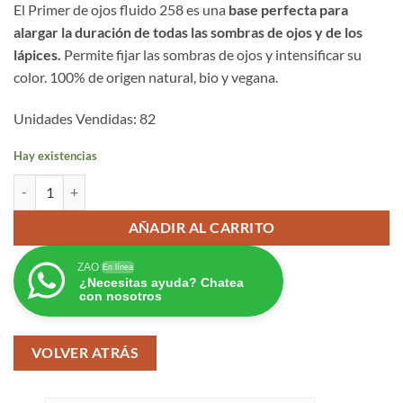
valoración
El Primer de ojos fluido 258 es una
base perfecta para
de un
alargar la duración de todas las sombras de ojos y de los
cliente
lápices.
Permite fijar las sombras de ojos y intensificar su
color. 100% de origen natural, bio y vegana.
Unidades Vendidas: 82
Hay existencias
Primer de párpados fluido 258 cantidad
AÑADIR AL CARRITO
ZAO
En línea
¿Necesitas ayuda? Chatea
con nosotros
VOLVER ATRÁS