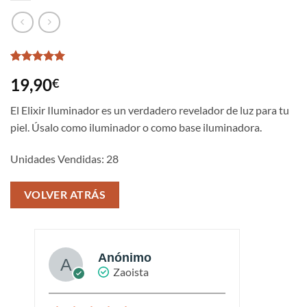
Valorado
1
19,90
€
con
5
de 5
en base a
valoración
El Elixir Iluminador es un verdadero revelador de luz para tu
de un
piel. Úsalo como iluminador o como base iluminadora.
cliente
Unidades Vendidas: 28
VOLVER ATRÁS
Anónimo
Zaoista