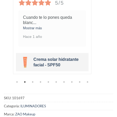
5/5
Cuando te lo pones queda
¡Este
blanc
...
marav
Mostrar más
Mostra
Hace 1 año
Hace 
Crema solar hidratante
r
facial - SPF50
SKU:
101697
Categoría:
ILUMINADORES
Marca:
ZAO Makeup