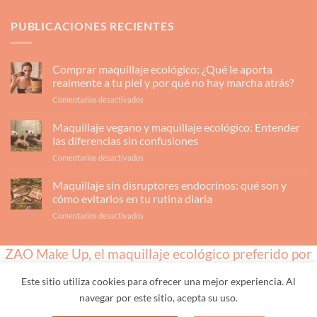
PUBLICACIONES RECIENTES
Comprar maquillaje ecológico: ¿Qué le aporta
realmente a tu piel y por qué no hay marcha atrás?
en
Comentarios desactivados
Comprar
maquillaje
Maquillaje vegano y maquillaje ecológico: Entender
ecológico:
las diferencias sin confusiones
¿Qué
en
Comentarios desactivados
le
Maquillaje
aporta
vegano
Maquillaje sin disruptores endocrinos: qué son y
realmente
y
a
cómo evitarlos en tu rutina diaria
maquillaje
tu
en
Comentarios desactivados
ecológico:
piel
Maquillaje
Entender
y
sin
las
por
ZAO Make Up, el maquillaje ecológico preferido por
disruptores
diferencias
qué
endocrinos:
sin
los profesionales
no
qué
confusiones
hay
Este sitio utiliza cookies para ofrecer una mejor experiencia. Al
son
marcha
navegar por este sitio, acepta su uso.
y
INICIO
TIENDA
MARCA
CATEGORÍAS
LO MÁS VENDIDO
atrás?
REGALO
REBAJAS
PROFESIONALES
cómo