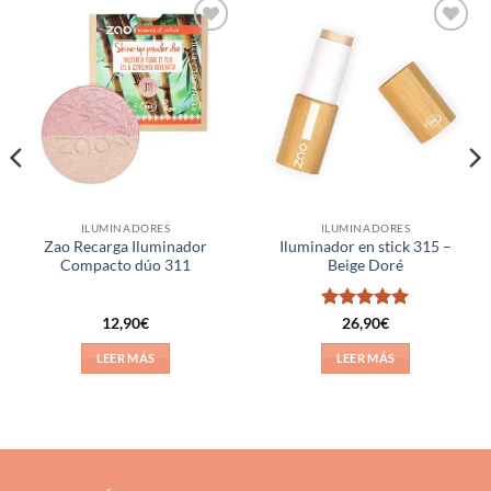
Añadir
Añadir
a la
a la
lista de
lista de
deseos
deseos
ILUMINADORES
ILUMINADORES
Zao Recarga Iluminador
Iluminador en stick 315 –
Compacto dúo 311
Beige Doré
Valorado
12,90
€
26,90
€
con
5
de 5
LEER MÁS
LEER MÁS