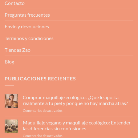
Contacto
Preguntas frecuentes
Envío y devoluciones
Términos y condiciones
Tiendas Zao
Blog
PUBLICACIONES RECIENTES
Comprar maquillaje ecológico: ¿Qué le aporta
realmente a tu piel y por qué no hay marcha atrás?
en
Comentarios desactivados
Comprar
maquillaje
Maquillaje vegano y maquillaje ecológico: Entender
ecológico:
las diferencias sin confusiones
¿Qué
en
Comentarios desactivados
le