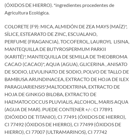
(ÓXIDOS DE HIERRO). *ingredientes procedentes de
Agricultura Ecológica.
COLORETE (F9): MICA, ALMIDÓN DE ZEA MAYS (MAÍZ)*,
SÍLICE, ESTEARATO DE ZINC, ESCUALANO,
PERFUME (FRAGANCIA), TOCOFEROL, LAUROYL LISINA,
MANTEQUILLA DE BUTYROSPERMUM PARKII
(KARITÉ)*, MANTEQUILLA DE SEMILLA DE THEOBROMA
CACAO (CACAO)*, AQUA (AGUA), GLICERINA , ANISATO
DE SODIO, LEVULINATO DE SODIO, POLVO DE TALLO DE
BAMBUSA ARUNDINACEA, EXTRACTO DE HOJA DE ILEX
PARAGUARIENSIS*,MALTODEXTRINA, EXTRACTO DE
HOJA DE GINKGO BILOBA, EXTRACTO DE
HAEMATOCOCCUS PLUVIALIS, ALCOHOL, MARIS AQUA
(AGUA DE MAR). PUEDE CONTENER +/-: CI 77891
(DIÓXIDO DE TITANIO), CI 77491 (ÓXIDOS DE HIERRO),
CI 77492 (ÓXIDOS DE HIERRO), CI 77499 (ÓXIDOS DE
HIERRO), CI 77007 (ULTRAMARINOS), CI 77742