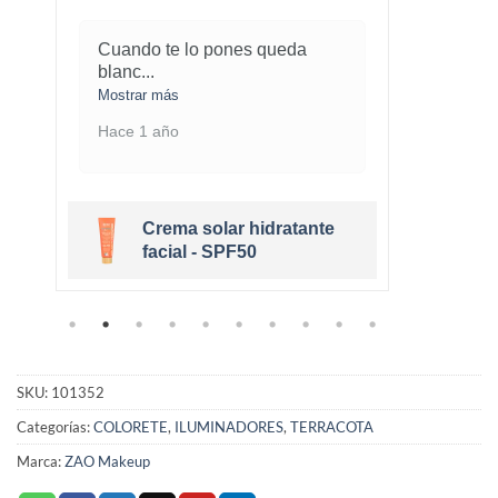
Cuando te lo pones queda
¡Este
blanc
...
marav
Mostrar más
Mostra
Hace 1 año
Hace 
Crema solar hidratante
r
facial - SPF50
SKU:
101352
Categorías:
COLORETE
,
ILUMINADORES
,
TERRACOTA
Marca:
ZAO Makeup