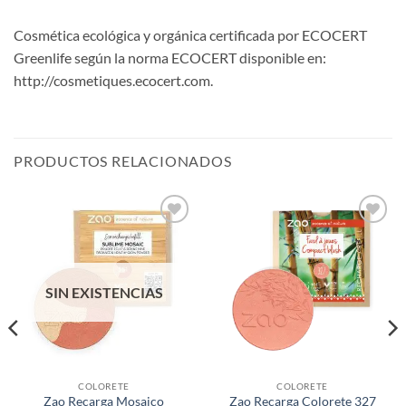
Cosmética ecológica y orgánica certificada por ECOCERT
Greenlife según la norma ECOCERT disponible en:
http://cosmetiques.ecocert.com.
PRODUCTOS RELACIONADOS
Añadir
Añadir
a la
a la
lista de
lista de
deseos
deseos
SIN EXISTENCIAS
COLORETE
COLORETE
Zao Recarga Mosaico
Zao Recarga Colorete 327