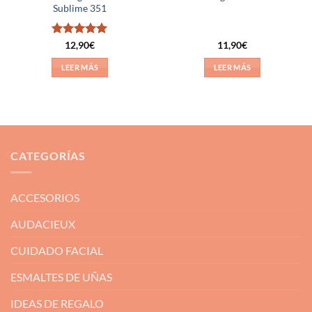
Sublime 351
Valorado
12,90
€
11,90
€
con
5
de 5
LEER MÁS
LEER MÁS
CATEGORÍAS
ACCESORIOS
AUDACIEUX
CUIDADO FACIAL
ESMALTES DE UÑAS
IDEAS DE REGALO