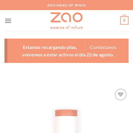
Saltar
ZAO MAKE UP SPAIN
al
contenido
0
Estamos recargando pilas,
Contáctanos
volvemos a estar activos el día 22 de agosto.
Añadir
a la
lista
de
deseos