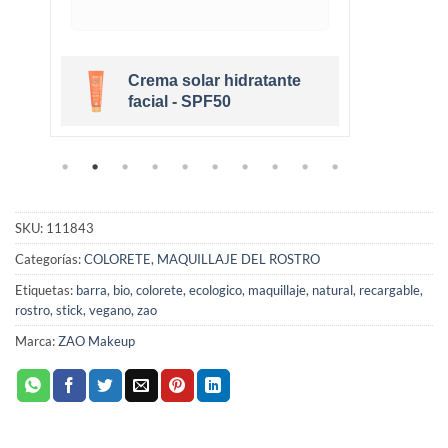
Crema solar hidratante
r
facial - SPF50
SKU:
111843
Categorías:
COLORETE
,
MAQUILLAJE DEL ROSTRO
Etiquetas:
barra
,
bio
,
colorete
,
ecologico
,
maquillaje
,
natural
,
recargable
,
rostro
,
stick
,
vegano
,
zao
Marca:
ZAO Makeup