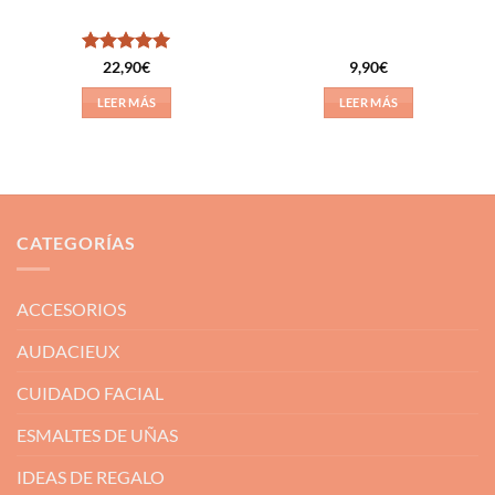
Valorado
22,90
€
9,90
€
con
5
de 5
LEER MÁS
LEER MÁS
CATEGORÍAS
ACCESORIOS
AUDACIEUX
CUIDADO FACIAL
ESMALTES DE UÑAS
IDEAS DE REGALO