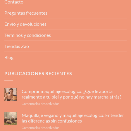
Contacto
Preguntas frecuentes
Envío y devoluciones
Términos y condiciones
Tiendas Zao
Blog
PUBLICACIONES RECIENTES
Comprar maquillaje ecológico: ¿Qué le aporta
realmente a tu piel y por qué no hay marcha atrás?
en
Comentarios desactivados
Comprar
maquillaje
Maquillaje vegano y maquillaje ecológico: Entender
ecológico:
las diferencias sin confusiones
¿Qué
en
Comentarios desactivados
le