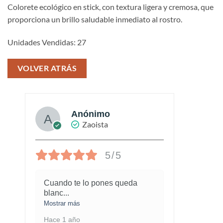
Colorete ecológico en stick, con textura ligera y cremosa, que
proporciona un brillo saludable inmediato al rostro.
Unidades Vendidas: 27
VOLVER ATRÁS
Anónimo
Zaoista
5/5
Cuando te lo pones queda
¡Este
blanc
...
marav
Mostrar más
Mostra
Hace 1 año
Hace 