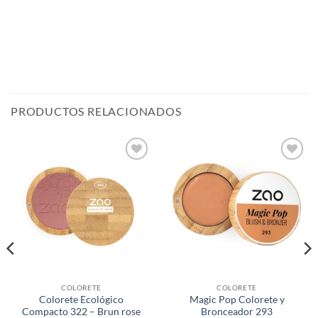
PRODUCTOS RELACIONADOS
Añadir
Añadir
a la
a la
lista de
lista de
deseos
deseos
COLORETE
COLORETE
Colorete Ecológico
Magic Pop Colorete y
Compacto 322 – Brun rose
Bronceador 293