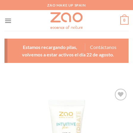
Saltar
ZAO MAKE UP SPAIN
al
contenido
0
Estamos recargando pilas,
Contáctanos
volvemos a estar activos el día 22 de agosto.
Añadir
a la
lista
de
deseos