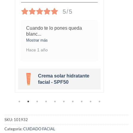
5/5
Cuando te lo pones queda
¡Este
blanc
...
marav
Mostrar más
Mostra
Hace 1 año
Hace 
Crema solar hidratante
r
facial - SPF50
SKU:
101932
Categoría:
CUIDADO FACIAL