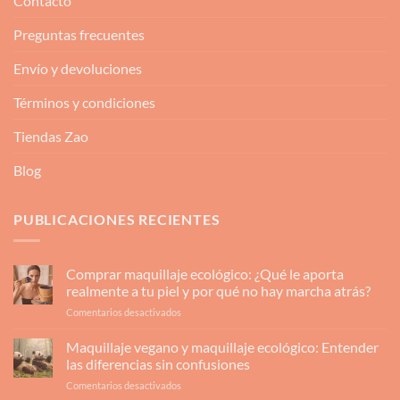
Contacto
Preguntas frecuentes
Envío y devoluciones
Términos y condiciones
Tiendas Zao
Blog
PUBLICACIONES RECIENTES
Comprar maquillaje ecológico: ¿Qué le aporta
realmente a tu piel y por qué no hay marcha atrás?
en
Comentarios desactivados
Comprar
maquillaje
Maquillaje vegano y maquillaje ecológico: Entender
ecológico:
las diferencias sin confusiones
¿Qué
en
Comentarios desactivados
le
Maquillaje