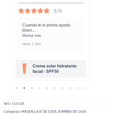
5/5
Cuando te lo pones queda
¡Este
blanc
...
marav
Mostrar más
Mostra
Hace 1 año
Hace 
Crema solar hidratante
r
facial - SPF50
SKU:
115118
Categorías:
MAQUILLAJE DE OJOS
,
SOMBRA DE OJOS