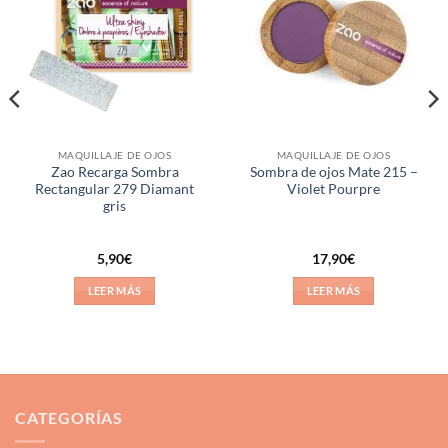
a la
a la
lista de
lista de
deseos
deseos
MAQUILLAJE DE OJOS
MAQUILLAJE DE OJOS
Zao Recarga Sombra
Sombra de ojos Mate 215 –
Rectangular 279 Diamant
Violet Pourpre
gris
5,90
€
17,90
€
LEER MÁS
LEER MÁS
CATEGORÍAS