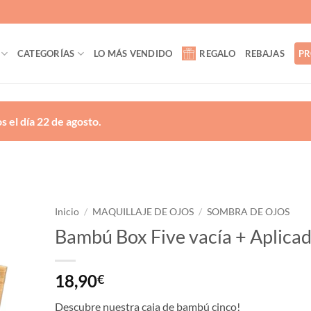
CATEGORÍAS
LO MÁS VENDIDO
REGALO
REBAJAS
PR
 el día 22 de agosto.
Inicio
/
MAQUILLAJE DE OJOS
/
SOMBRA DE OJOS
Bambú Box Five vacía + Aplica
ñadir
a la
lista
18,90
€
de
eseos
Descubre nuestra caja de bambú cinco!