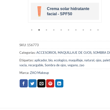
Crema solar hidratante
eige Clair
facial - SPF50
SKU:
156773
Categorías:
ACCESORIOS
,
MAQUILLAJE DE OJOS
,
SOMBRA D
Etiquetas:
aplicador
,
bio
,
ecologico
,
maquillaje
,
natural
,
ojos
,
pale
vacia
,
recargable
,
Sombra de ojos
,
vegano
,
zao
Marca:
ZAO Makeup