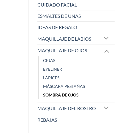
CUIDADO FACIAL
ESMALTES DE UÑAS
IDEAS DE REGALO
MAQUILLAJE DE LABIOS
MAQUILLAJE DE OJOS
ELISABETH L.
Raqu
Zaoista
Zao
CEJAS
EYELINER
LÁPICES
5/5
MÁSCARA PESTAÑAS
SOMBRA DE OJOS
¡Este sacapuntas es una
Me ha dejado 
maravi
...
cobe
...
MAQUILLAJE DEL ROSTRO
Mostrar más
Mostrar más
Hace 1 año
Hace 1 año
REBAJAS