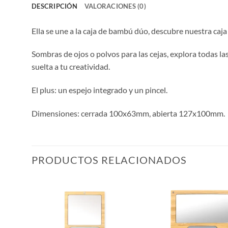
DESCRIPCIÓN
VALORACIONES (0)
Ella se une a la caja de bambú dúo, descubre nuestra caj
Sombras de ojos o polvos para las cejas, explora todas l
suelta a tu creatividad.
El plus: un espejo integrado y un pincel.
Dimensiones: cerrada 100x63mm, abierta 127x100mm.
PRODUCTOS RELACIONADOS
ñadir
Añadir
a la
a la
ista de
lista de
eseos
deseos