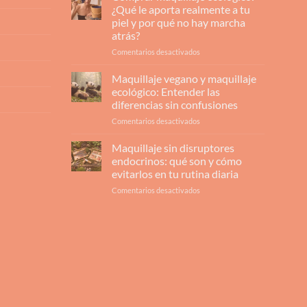
¿Qué le aporta realmente a tu
piel y por qué no hay marcha
atrás?
en
Comentarios desactivados
Comprar
maquillaje
Maquillaje vegano y maquillaje
ecológico:
ecológico: Entender las
¿Qué
diferencias sin confusiones
le
en
Comentarios desactivados
aporta
Maquillaje
realmente
vegano
a
Maquillaje sin disruptores
y
tu
endocrinos: qué son y cómo
maquillaje
piel
evitarlos en tu rutina diaria
ecológico:
y
en
Comentarios desactivados
Entender
por
Maquillaje
las
qué
sin
diferencias
no
disruptores
sin
hay
endocrinos:
confusiones
marcha
qué
atrás?
son
y
cómo
evitarlos
en