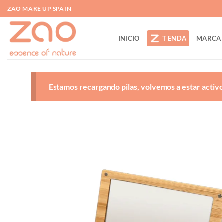
Saltar
ZAO MAKE UP SPAIN
al
contenido
INICIO
TIENDA
MARCA
Estamos recargando pilas, volvemos a estar activos
A
d