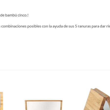
a de bambú cinco.!
as combinaciones posibles con la ayuda de sus 5 ranuras para dar r
Añadir
Añadir
a la
a la
lista de
lista de
deseos
deseos