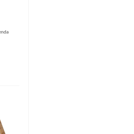
ienda
Añadir
a la
lista de
deseos