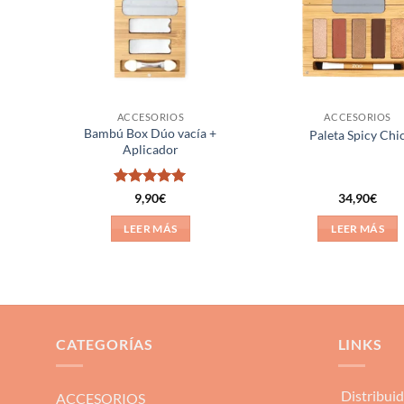
ACCESORIOS
ACCESORIOS
Bambú Box Dúo vacía +
Paleta Spicy Chi
Aplicador
Valorado
9,90
€
34,90
€
con
5
de 5
LEER MÁS
LEER MÁS
CATEGORÍAS
LINKS
Distribui
ACCESORIOS