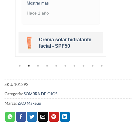
Mostrar más
Mostra
Hace 1 año
Hace 
Crema solar hidratante
r
facial - SPF50
SKU:
101292
Categoría:
SOMBRA DE OJOS
Marca:
ZAO Makeup