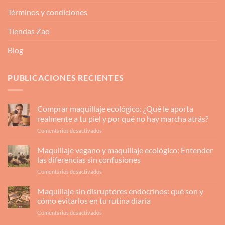
Términos y condiciones
Tiendas Zao
Blog
PUBLICACIONES RECIENTES
Comprar maquillaje ecológico: ¿Qué le aporta
realmente a tu piel y por qué no hay marcha atrás?
en
Comentarios desactivados
Comprar
maquillaje
Maquillaje vegano y maquillaje ecológico: Entender
ecológico:
las diferencias sin confusiones
¿Qué
en
Comentarios desactivados
le
Maquillaje
aporta
vegano
Maquillaje sin disruptores endocrinos: qué son y
realmente
y
a
cómo evitarlos en tu rutina diaria
maquillaje
tu
en
Comentarios desactivados
ecológico:
piel
Maquillaje
Entender
y