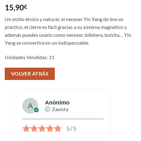
Valorado
1
15,90
€
con
3
de 5
en
Un estilo étnico y natural; el neceser Yin Yang de lino es
base a
práctico, el cierre es fácil gracias a su sistema magnético y
valoración
de un
además puedes usarlo como neceser, billetera, bolsita… Yin
cliente
Yang se convertirá en un indispensable.
Unidades Vendidas: 11
VOLVER ATRÁS
Anónimo
Zaoista
5/5