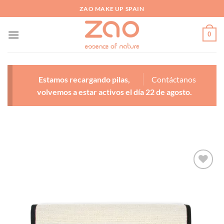
Saltar
ZAO MAKE UP SPAIN
al
contenido
0
Estamos recargando pilas,
Contáctanos
volvemos a estar activos el día 22 de agosto.
Añadir
a la
lista
de
deseos