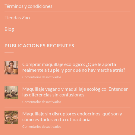
Términos y condiciones
Tiendas Zao
Blog
PUBLICACIONES RECIENTES
Comprar maquillaje ecológico: ¿Qué le aporta
realmente a tu piel y por qué no hay marcha atrás?
en
Comentarios desactivados
Comprar
maquillaje
Maquillaje vegano y maquillaje ecológico: Entender
ecológico:
las diferencias sin confusiones
¿Qué
en
Comentarios desactivados
le
Maquillaje
aporta
vegano
Maquillaje sin disruptores endocrinos: qué son y
realmente
y
a
cómo evitarlos en tu rutina diaria
maquillaje
tu
en
Comentarios desactivados
ecológico:
piel
Maquillaje
Entender
y