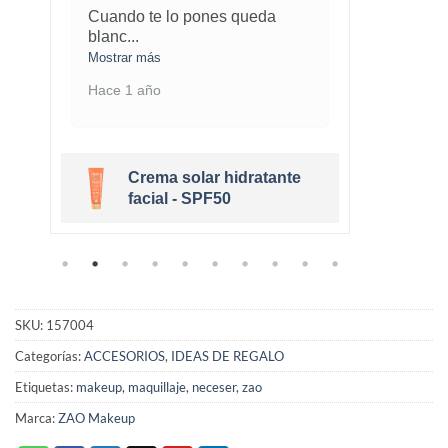
Cuando te lo pones queda
¡Este
blanc
...
marav
Mostrar más
Mostra
Hace 1 año
Hace 
Crema solar hidratante
r
facial - SPF50
SKU:
157004
Categorías:
ACCESORIOS
,
IDEAS DE REGALO
Etiquetas:
makeup
,
maquillaje
,
neceser
,
zao
Marca:
ZAO Makeup