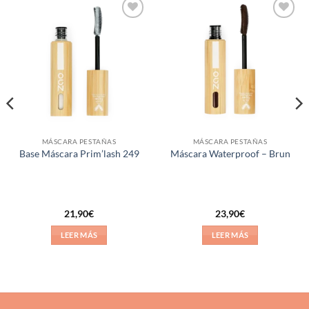
Añadir
Añadir
a la
a la
lista de
lista de
deseos
deseos
MÁSCARA PESTAÑAS
MÁSCARA PESTAÑAS
Base Máscara Prim’lash 249
Máscara Waterproof – Brun
21,90
€
23,90
€
LEER MÁS
LEER MÁS