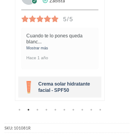
Zaoista
5/5
Cuando te lo pones queda
¡Este
blanc
...
marav
Mostrar más
Mostra
Hace 1 año
Hace 
Crema solar hidratante
r
facial - SPF50
SKU:
101081R