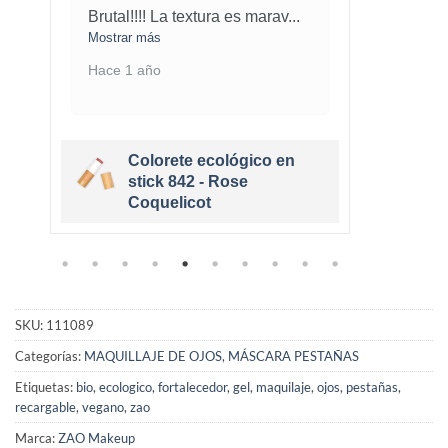
Brutal!!!! La textura es marav
...
No su
gu
...
Mostrar más
Mostra
Hace 1 año
Hace 
Colorete ecológico en
stick 842 - Rose
Coquelicot
SKU:
111089
Categorías:
MAQUILLAJE DE OJOS
,
MÁSCARA PESTAÑAS
Etiquetas:
bio
,
ecologico
,
fortalecedor
,
gel
,
maquilaje
,
ojos
,
pestañas
,
recargable
,
vegano
,
zao
Marca:
ZAO Makeup