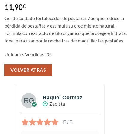
Valorado
1
11,90
€
con
5
de 5
en base a
valoración
Gel de cuidado fortalecedor de pestañas Zao que reduce la
de un
pérdida de pestañas y estimula su crecimiento natural.
cliente
Fórmula con extracto de tilo orgánico que protege e hidrata.
Ideal para usar por la noche tras desmaquillar las pestañas.
Unidades Vendidas: 35
VOLVER ATRÁS
Raquel Gormaz
Zaoista
5/5