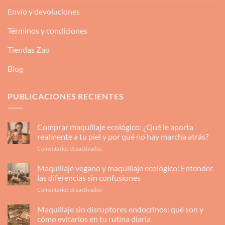
Envío y devoluciones
Términos y condiciones
Tiendas Zao
Blog
PUBLICACIONES RECIENTES
Comprar maquillaje ecológico: ¿Qué le aporta
realmente a tu piel y por qué no hay marcha atrás?
en
Comentarios desactivados
Comprar
maquillaje
Maquillaje vegano y maquillaje ecológico: Entender
ecológico:
las diferencias sin confusiones
¿Qué
en
Comentarios desactivados
le
Maquillaje
aporta
vegano
Maquillaje sin disruptores endocrinos: qué son y
realmente
y
a
cómo evitarlos en tu rutina diaria
maquillaje
tu