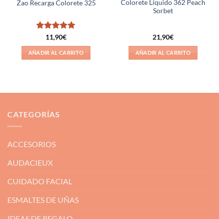
Colorete Líquido 362 Peach
Zao Recarga Colorete 325
Sorbet
Valorado
11,90
€
21,90
€
con
5
de 5
AÑADIR AL CARRITO
AÑADIR AL CARRITO
CATEGORÍAS
ACCESORIOS
AUDACIEUX
CUIDADO FACIAL
ESMALTES DE UÑAS
IDEAS DE REGALO