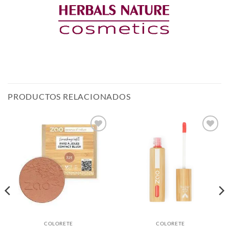
PRODUCTOS RELACIONADOS
Añadir
Añadir
a la
a la
lista de
lista de
deseos
deseos
COLORETE
COLORETE