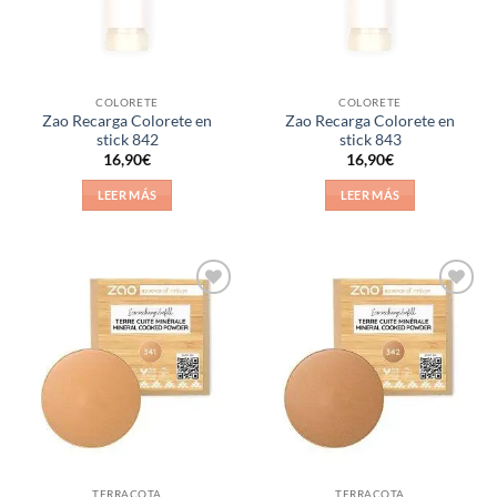
COLORETE
COLORETE
Zao Recarga Colorete en
Zao Recarga Colorete en
stick 842
stick 843
16,90
€
16,90
€
LEER MÁS
LEER MÁS
Añadir
Añadir
a la
a la
lista de
lista de
deseos
deseos
TERRACOTA
TERRACOTA