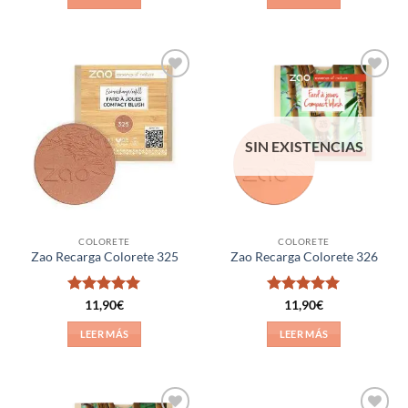
Añadir
Añadir
a la
a la
lista de
lista de
deseos
deseos
SIN EXISTENCIAS
COLORETE
COLORETE
Zao Recarga Colorete 325
Zao Recarga Colorete 326
Valorado
Valorado
11,90
€
11,90
€
con
5
de 5
con
5
de 5
LEER MÁS
LEER MÁS