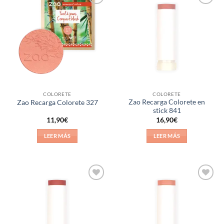
Añadir
Añadir
a la
a la
lista de
lista de
deseos
deseos
COLORETE
COLORETE
Zao Recarga Colorete en
Zao Recarga Colorete 327
stick 841
11,90
€
16,90
€
LEER MÁS
LEER MÁS
Añadir
Añadir
a la
a la
lista de
lista de
deseos
deseos