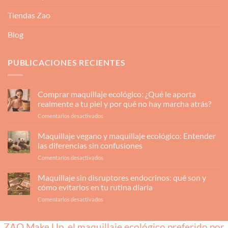
Tiendas Zao
Blog
PUBLICACIONES RECIENTES
Comprar maquillaje ecológico: ¿Qué le aporta
realmente a tu piel y por qué no hay marcha atrás?
en
Comentarios desactivados
Comprar
maquillaje
Maquillaje vegano y maquillaje ecológico: Entender
ecológico:
las diferencias sin confusiones
¿Qué
en
Comentarios desactivados
le
Maquillaje
aporta
vegano
Maquillaje sin disruptores endocrinos: qué son y
realmente
y
a
cómo evitarlos en tu rutina diaria
maquillaje
tu
en
Comentarios desactivados
ecológico:
piel
Maquillaje
Entender
y
sin
las
por
ZAO Make Up, el maquillaje ecológico preferido por
disruptores
diferencias
qué