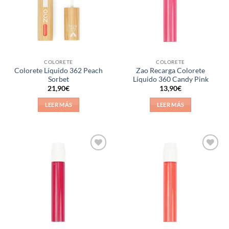
COLORETE
COLORETE
Colorete Líquido 362 Peach
Zao Recarga Colorete
Sorbet
Líquido 360 Candy Pink
21,90
€
13,90
€
LEER MÁS
LEER MÁS
Añadir
Añadir
a la
a la
lista de
lista de
deseos
deseos