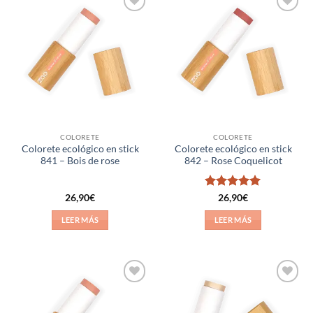
Añadir
Añadir
a la
a la
lista de
lista de
deseos
deseos
COLORETE
COLORETE
Colorete ecológico en stick
Colorete ecológico en stick
841 – Bois de rose
842 – Rose Coquelicot
Valorado
26,90
€
26,90
€
con
5
de 5
LEER MÁS
LEER MÁS
Añadir
Añadir
a la
a la
lista de
lista de