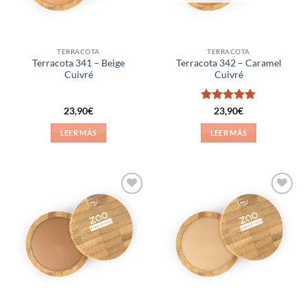
TERRACOTA
TERRACOTA
Terracota 341 – Beige
Terracota 342 – Caramel
Cuivré
Cuivré
Valorado
23,90
€
23,90
€
con
5
de 5
LEER MÁS
LEER MÁS
Añadir
Añadir
a la
a la
lista de
lista de
deseos
deseos