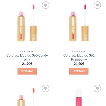
Añadir
Añadir
a la
a la
lista de
lista de
deseos
deseos
COLORETE
COLORETE
Colorete Líquido 360 Candy
Colorete Líquido 361
pink
Framberry
21,90
€
21,90
€
LEER MÁS
LEER MÁS
Añadir
Añadir
a la
a la
lista de
lista de
deseos
deseos