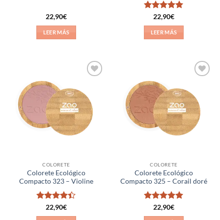
Valorado
22,90
€
22,90
€
con
5
de 5
LEER MÁS
LEER MÁS
Añadir
Añadir
a la
a la
lista de
lista de
deseos
deseos
COLORETE
COLORETE
Colorete Ecológico
Colorete Ecológico
Compacto 323 – Violine
Compacto 325 – Corail doré
Valorado
Valorado
22,90
€
22,90
€
con
4.4
con
5
de 5