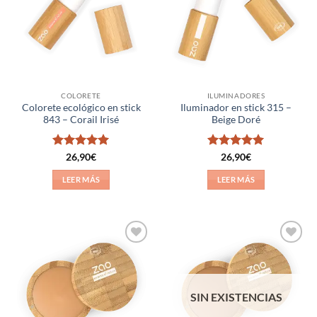
deseos
deseos
COLORETE
ILUMINADORES
Colorete ecológico en stick
Iluminador en stick 315 –
843 – Corail Irisé
Beige Doré
Valorado
Valorado
26,90
€
26,90
€
con
5
de 5
con
5
de 5
LEER MÁS
LEER MÁS
Añadir
Añadir
a la
a la
lista de
lista de
deseos
deseos
SIN EXISTENCIAS