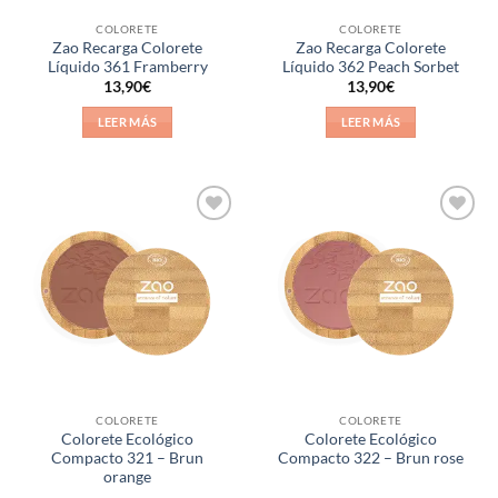
COLORETE
COLORETE
Zao Recarga Colorete
Zao Recarga Colorete
Líquido 361 Framberry
Líquido 362 Peach Sorbet
13,90
€
13,90
€
LEER MÁS
LEER MÁS
Añadir
Añadir
a la
a la
lista de
lista de
deseos
deseos
COLORETE
COLORETE
Colorete Ecológico
Colorete Ecológico
Compacto 321 – Brun
Compacto 322 – Brun rose
orange