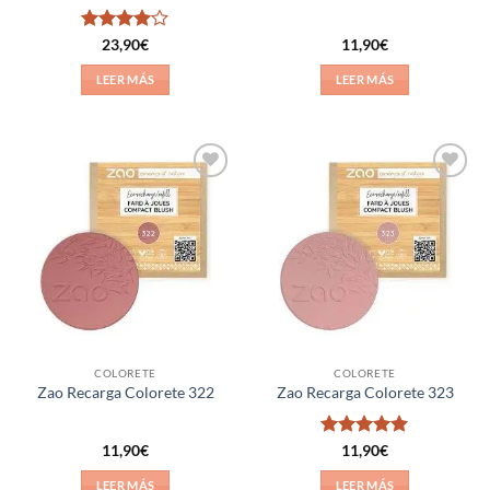
Valorado
23,90
€
11,90
€
con
4
de
5
LEER MÁS
LEER MÁS
Añadir
Añadir
a la
a la
lista de
lista de
deseos
deseos
COLORETE
COLORETE
Zao Recarga Colorete 322
Zao Recarga Colorete 323
Valorado
11,90
€
11,90
€
con
5
de 5
LEER MÁS
LEER MÁS