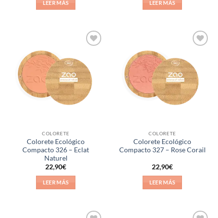
de 5
LEER MÁS
LEER MÁS
Añadir
Añadir
a la
a la
lista de
lista de
deseos
deseos
COLORETE
COLORETE
Colorete Ecológico
Colorete Ecológico
Compacto 326 – Eclat
Compacto 327 – Rose Corail
Naturel
22,90
€
22,90
€
LEER MÁS
LEER MÁS