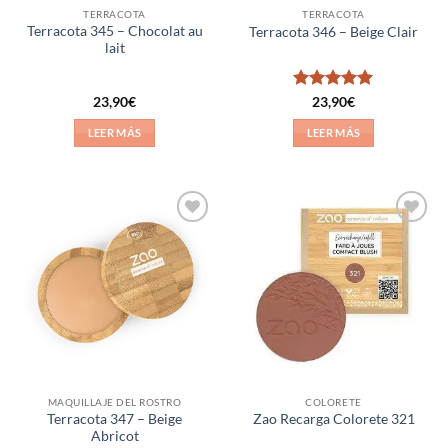
TERRACOTA
TERRACOTA
Terracota 345 – Chocolat au
Terracota 346 – Beige Clair
lait
Valorado
23,90
€
23,90
€
con
5
de 5
LEER MÁS
LEER MÁS
Añadir
Añadir
a la
a la
lista de
lista de
deseos
deseos
MAQUILLAJE DEL ROSTRO
COLORETE
Terracota 347 – Beige
Zao Recarga Colorete 321
Abricot