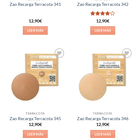
Zao Recarga Terracota 341
Zao Recarga Terracota 342
Valorado
12,90
€
12,90
€
con
4
de
5
LEER MÁS
LEER MÁS
Añadir
Añadir
a la
a la
lista de
lista de
deseos
deseos
TERRACOTA
TERRACOTA
Zao Recarga Terracota 345
Zao Recarga Terracota 346
12,90
€
12,90
€
LEER MÁS
LEER MÁS