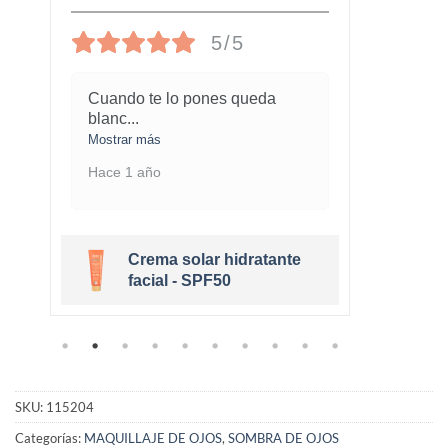
5/5
Cuando te lo pones queda
¡Este
blanc
...
marav
Mostrar más
Mostra
Hace 1 año
Hace 
Crema solar hidratante
r
facial - SPF50
SKU:
115204
Categorías:
MAQUILLAJE DE OJOS
,
SOMBRA DE OJOS