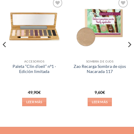
Añadir
Añadir
a la
a la
lista de
lista de
deseos
deseos
ACCESORIOS
SOMBRA DE OJOS
Paleta “Clin d’oeil” nº1 ·
Zao Recarga Sombra de ojos
Edición limitada
Nacarada 117
49,90
€
9,60
€
LEER MÁS
LEER MÁS