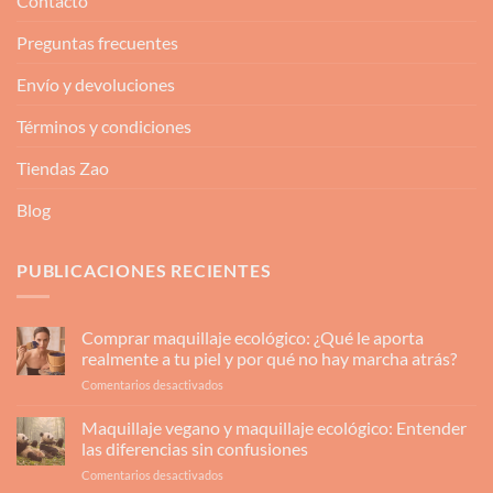
Contacto
Preguntas frecuentes
Envío y devoluciones
Términos y condiciones
Tiendas Zao
Blog
PUBLICACIONES RECIENTES
Comprar maquillaje ecológico: ¿Qué le aporta
realmente a tu piel y por qué no hay marcha atrás?
en
Comentarios desactivados
Comprar
maquillaje
Maquillaje vegano y maquillaje ecológico: Entender
ecológico:
las diferencias sin confusiones
¿Qué
en
Comentarios desactivados
le
Maquillaje