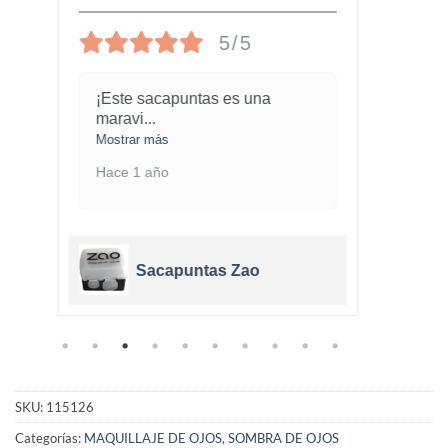
5/5
¡Este sacapuntas es una
Me ha
maravi
...
cobe
.
Mostrar más
Mostra
Hace 1 año
Hace 
Sacapuntas Zao
SKU:
115126
Categorías:
MAQUILLAJE DE OJOS
,
SOMBRA DE OJOS