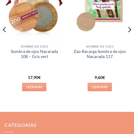
a la
a la
lista de
lista de
deseos
deseos
SOMBRA DE OJOS
SOMBRA DE OJOS
Sombra de ojos Nacarada
Zao Recarga Sombra de ojos
108 – Gris vert
Nacarada 117
17,90
€
9,60
€
LEER MÁS
LEER MÁS
CATEGORÍAS