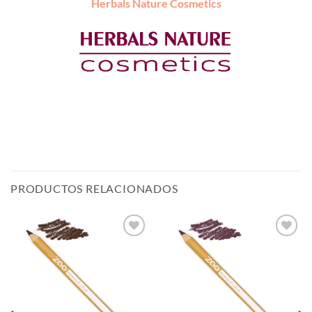
Herbals Nature Cosmetics
PRODUCTOS RELACIONADOS
Añadir
Añadir
a la
a la
lista de
lista de
deseos
deseos