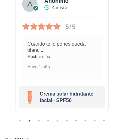
Anónimo
Zaoista
5/5
Cuando te lo pones queda
¡Este
blanc
...
marav
Mostrar más
Mostra
Hace 1 año
Hace 
Crema solar hidratante
r
facial - SPF50