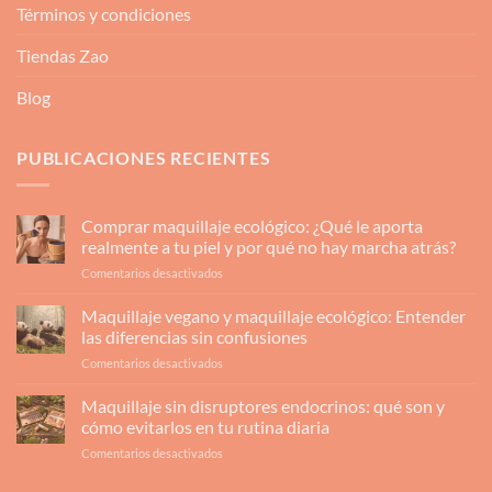
Términos y condiciones
Tiendas Zao
Blog
PUBLICACIONES RECIENTES
Comprar maquillaje ecológico: ¿Qué le aporta
realmente a tu piel y por qué no hay marcha atrás?
en
Comentarios desactivados
Comprar
maquillaje
Maquillaje vegano y maquillaje ecológico: Entender
ecológico:
las diferencias sin confusiones
¿Qué
en
Comentarios desactivados
le
Maquillaje
aporta
vegano
Maquillaje sin disruptores endocrinos: qué son y
realmente
y
a
cómo evitarlos en tu rutina diaria
maquillaje
tu
en
Comentarios desactivados
ecológico:
piel
Maquillaje
Entender
y
sin