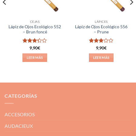
CEJAS
LÁPICES
Lápiz de Ojos Ecológico 552
Lápiz de Ojos Ecológico 556
– Brun foncé
– Prune
Valorado
Valorado
9,90
€
9,90
€
con
con
3
3.25
de
de 5
LEER MÁS
LEER MÁS
5
CATEGORÍAS
ACCESORIOS
AUDACIEUX