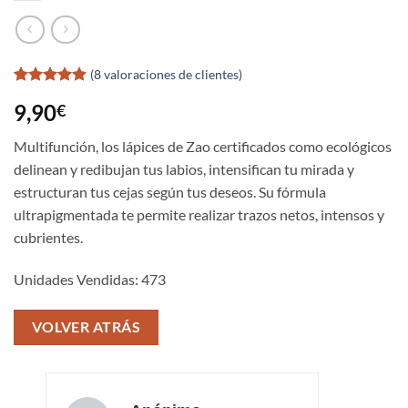
(
8
valoraciones de clientes)
Valorado
8
9,90
€
con
4.88
de 5 en
base a
Multifunción, los lápices de Zao certificados como ecológicos
valoraciones
delinean y redibujan tus labios, intensifican tu mirada y
de clientes
estructuran tus cejas según tus deseos. Su fórmula
ultrapigmentada te permite realizar trazos netos, intensos y
cubrientes.
Unidades Vendidas: 473
VOLVER ATRÁS