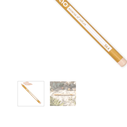
ELISABETH L.
Raquel Gorm
Zaoista
Zaoista