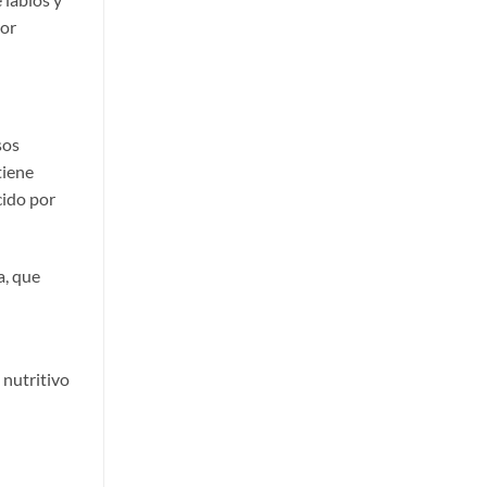
yor
sos
tiene
cido por
a, que
 nutritivo