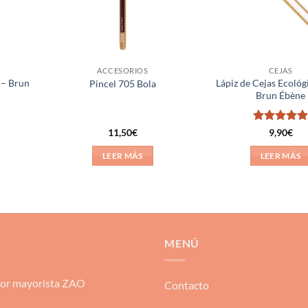
ACCESORIOS
CEJAS
 – Brun
Lápiz de Cejas Ecológ
Pincel 705 Bola
Brun Ébène
Valorado
11,50
€
9,90
€
con
5
de 5
LEER MÁS
LEER MÁS
MENÚ
dor mayorista ZAO
Contacto