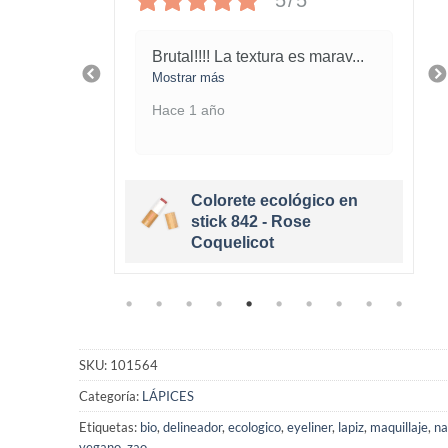
5/5
 la
Brutal!!!! La textura es marav
...
Mostrar más
Hace 1 año
Colorete ecológico en
cológico
stick 842 - Rose
e
Coquelicot
SKU:
101564
Categoría:
LÁPICES
Etiquetas:
bio
,
delineador
,
ecologico
,
eyeliner
,
lapiz
,
maquillaje
,
na
vegano
,
zao