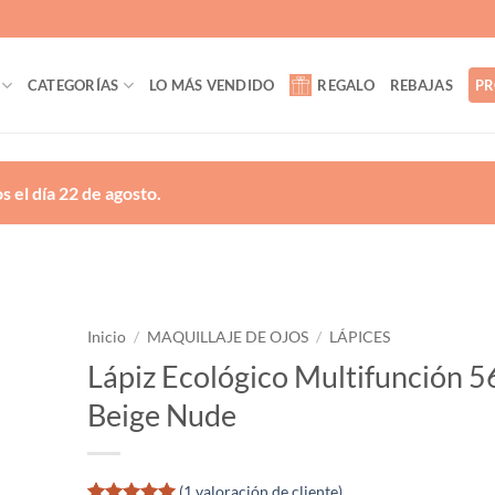
CATEGORÍAS
LO MÁS VENDIDO
REGALO
REBAJAS
PR
 el día 22 de agosto.
Inicio
/
MAQUILLAJE DE OJOS
/
LÁPICES
Lápiz Ecológico Multifunción 5
ñadir
Beige Nude
a la
lista
de
eseos
(
1
valoración de cliente)