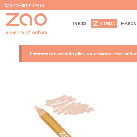
Saltar
ZAO MAKE UP SPAIN
al
contenido
INICIO
TIENDA
MARCA
Estamos recargando pilas, volvemos a estar activos
A
d