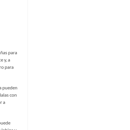
añas para
e y, a
ro para
ma pueden
lalas con
r a
 puede
 labios y