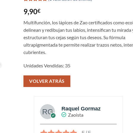
Valorado
1
9,90
€
con
5
de 5
en base a
valoración
Multifunción, los lápices de Zao certificados como eco
de un
delinean y redibujan tus labios, intensifican tu mirada 
cliente
estructuran tus cejas según tus deseos. Su fórmula
ultrapigmentada te permite realizar trazos netos, inte
cubrientes.
Unidades Vendidas: 35
VOLVER ATRÁS
az
Raquel Gormaz
Zaoista