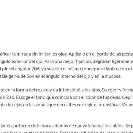
car la mirada sin irritar los ojos. Aplícalo en el borde de las pest
gulo exterior del ojo. Para una mejor fijación, degradar ligerament
 pincel angular 706, ya sea con el mismo tono que el lápiz o con ot
iz Beige Nude 564 en el ángulo interno del ojo y en la mucosa.
en la forma del rostro y da intensidad a los ojos. Su color y for
ión Zao. Escoge el tono que coincida con el color de tus cejas. Cepíl
ápiz de cejas en las zonas que necesites corregir o intensificar. Volve
jar el contorno de la boca además de dar volumen a los labios. Se
na laca o un gloss de labios. Prolonga la fijación del maquillaje de