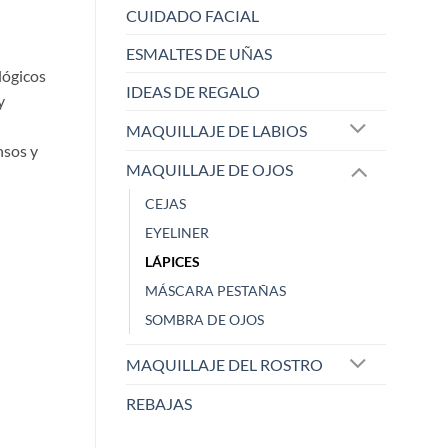
CUIDADO FACIAL
ESMALTES DE UÑAS
lógicos
IDEAS DE REGALO
y
MAQUILLAJE DE LABIOS
nsos y
MAQUILLAJE DE OJOS
CEJAS
EYELINER
LÁPICES
MÁSCARA PESTAÑAS
SOMBRA DE OJOS
MAQUILLAJE DEL ROSTRO
MARIA ANGELES
María
Zaoista
Zao
REBAJAS