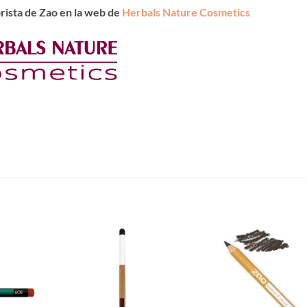
rista de Zao en la web de
Herbals Nature Cosmetics
Añadir
Añadir
a la
a la
lista de
lista de
deseos
deseos