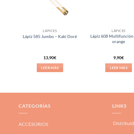
LÁPICES
LÁPICES
Lápiz 608 Multifunción
Lápiz 585 Jumbo – Kaki Doré
orange
13,90
€
9,90
€
LEER MÁS
LEER MÁS
CATEGORÍAS
LINKS
Distribui
ACCESORIOS