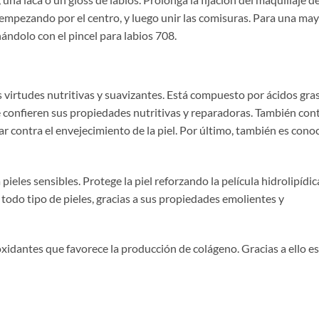
s empezando por el centro, y luego unir las comisuras. Para una ma
inándolo con el pincel para labios 708.
 virtudes nutritivas y suavizantes. Está compuesto por ácidos gra
ue le confieren sus propiedades nutritivas y reparadoras. También con
r contra el envejecimiento de la piel. Por último, también es cono
ieles sensibles. Protege la piel reforzando la película hidrolipídic
todo tipo de pieles, gracias a sus propiedades emolientes y
oxidantes que favorece la producción de colágeno. Gracias a ello es