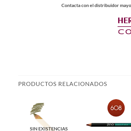
Contacta con el distribuidor mayo
PRODUCTOS RELACIONADOS
ñadir
Añadir
a la
a la
ista de
lista de
eseos
deseos
SIN EXISTENCIAS