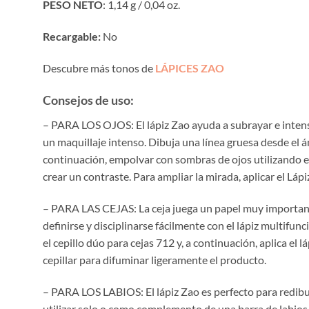
PESO NETO
: 1,14 g / 0,04 oz.
Recargable:
No
Descubre más tonos de
LÁPICES ZAO
Consejos de uso:
– PARA LOS OJOS: El lápiz Zao ayuda a subrayar e intensifi
un maquillaje intenso. Dibuja una línea gruesa desde el án
continuación, empolvar con sombras de ojos utilizando el
crear un contraste. Para ampliar la mirada, aplicar el Láp
– PARA LAS CEJAS: La ceja juega un papel muy importante 
definirse y disciplinarse fácilmente con el lápiz multifunc
el cepillo dúo para cejas 712 y, a continuación, aplica el l
cepillar para difuminar ligeramente el producto.
– PARA LOS LABIOS: El lápiz Zao es perfecto para redibu
utilizar solo o como complemento de una barra de labios, u