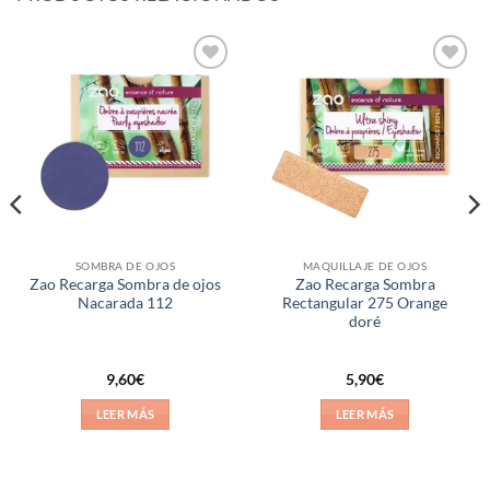
Añadir
Añadir
a la
a la
lista de
lista de
deseos
deseos
SOMBRA DE OJOS
MAQUILLAJE DE OJOS
Zao Recarga Sombra de ojos
Zao Recarga Sombra
Nacarada 112
Rectangular 275 Orange
doré
9,60
€
5,90
€
LEER MÁS
LEER MÁS