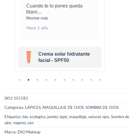
Cuando te lo pones queda
¡Este
blanc
...
marav
Mostrar más
Mostra
Hace 1 año
Hace 
Crema solar hidratante
r
facial - SPF50
SKU:
101581
Categorías:
LÁPICES
,
MAQUILLAJE DE OJOS
,
SOMBRA DE OJOS
Etiquetas:
bio
,
ecologico
,
jumbo
,
lapiz
,
maquillaje
,
natural
,
ojos
,
Sombra de
ojos
,
vegano
,
zao
Marca:
ZAO Makeup