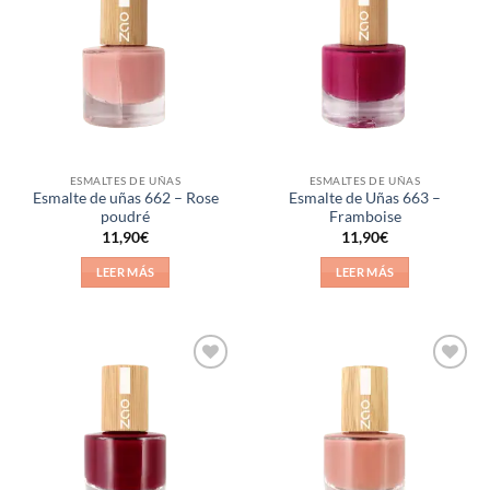
a la
a la
lista de
lista de
deseos
deseos
ESMALTES DE UÑAS
ESMALTES DE UÑAS
Esmalte de uñas 662 – Rose
Esmalte de Uñas 663 –
poudré
Framboise
11,90
€
11,90
€
LEER MÁS
LEER MÁS
Añadir
Añadir
a la
a la
lista de
lista de
deseos
deseos