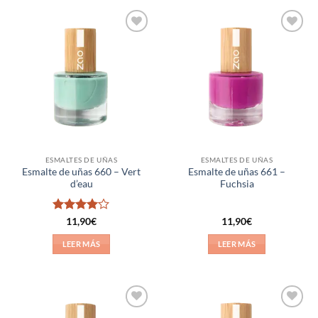
Añadir
Añadir
a la
a la
lista de
lista de
deseos
deseos
ESMALTES DE UÑAS
ESMALTES DE UÑAS
Esmalte de uñas 660 – Vert
Esmalte de uñas 661 –
d’eau
Fuchsia
Valorado
11,90
€
11,90
€
con
4
de
5
LEER MÁS
LEER MÁS
Añadir
Añadir