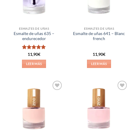
ESMALTES DE UÑAS
ESMALTES DE UÑAS
Esmalte de uñas 635 –
Esmalte de uñas 641 – Blanc
endurecedor
french
Valorado
11,90
€
11,90
€
con
5
de 5
LEER MÁS
LEER MÁS
Añadir
Añadir
a la
a la
lista de
lista de
deseos
deseos