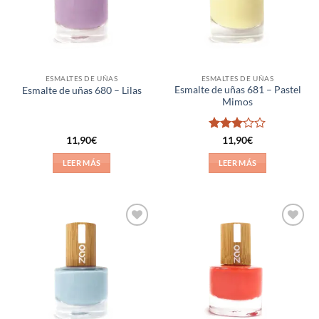
ESMALTES DE UÑAS
ESMALTES DE UÑAS
Esmalte de uñas 681 – Pastel
Esmalte de uñas 680 – Lilas
Mimos
Valorado
11,90
€
11,90
€
con
3
de 5
LEER MÁS
LEER MÁS
Añadir
Añadir
a la
a la
lista de
lista de
deseos
deseos