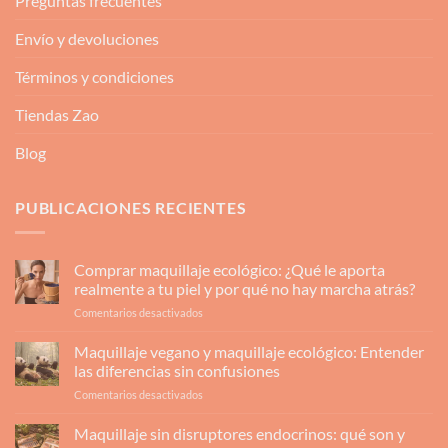
Preguntas frecuentes
Envío y devoluciones
Términos y condiciones
Tiendas Zao
Blog
PUBLICACIONES RECIENTES
Comprar maquillaje ecológico: ¿Qué le aporta
realmente a tu piel y por qué no hay marcha atrás?
en
Comentarios desactivados
Comprar
maquillaje
Maquillaje vegano y maquillaje ecológico: Entender
ecológico:
las diferencias sin confusiones
¿Qué
en
Comentarios desactivados
le
Maquillaje
aporta
vegano
Maquillaje sin disruptores endocrinos: qué son y
realmente
y
a