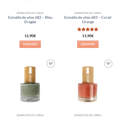
ESMALTES DE UÑAS
ESMALTES DE UÑAS
Esmalte de uñas 682 – Bleu
Esmalte de uñas 683 – Corail
Dragée
Orange
Valorado
11,90
€
11,90
€
con
5
de 5
LEER MÁS
LEER MÁS
Añadir
Añadir
a la
a la
lista de
lista de
deseos
deseos
ESMALTES DE UÑAS
ESMALTES DE UÑAS