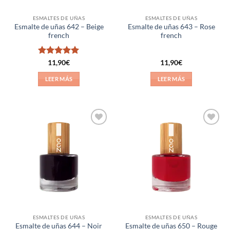
ESMALTES DE UÑAS
ESMALTES DE UÑAS
Esmalte de uñas 642 – Beige
Esmalte de uñas 643 – Rose
french
french
Valorado
11,90
€
11,90
€
con
5
de 5
LEER MÁS
LEER MÁS
Añadir
Añadir
a la
a la
lista de
lista de
deseos
deseos
ESMALTES DE UÑAS
ESMALTES DE UÑAS
Esmalte de uñas 650 – Rouge
Esmalte de uñas 644 – Noir