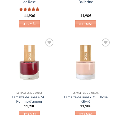
de Rose
Ballerine
Valorado
11,90
€
11,90
€
con
5
de 5
LEER MÁS
LEER MÁS
Añadir
Añadir
a la
a la
lista de
lista de
deseos
deseos
ESMALTES DE UÑAS
ESMALTES DE UÑAS
Esmalte de uñas 674 –
Esmalte de uñas 675 – Rose
Pomme d’amour
Givré
11,90
€
11,90
€
LEER MÁS
LEER MÁS