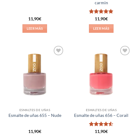
carmin
Valorado
11,90
€
11,90
€
con
5
de 5
LEER MÁS
LEER MÁS
Añadir
Añadir
a la
a la
lista de
lista de
deseos
deseos
ESMALTES DE UÑAS
ESMALTES DE UÑAS
Esmalte de uñas 655 – Nude
Esmalte de uñas 656 – Corail
Valorado
11,90
€
11,90
€