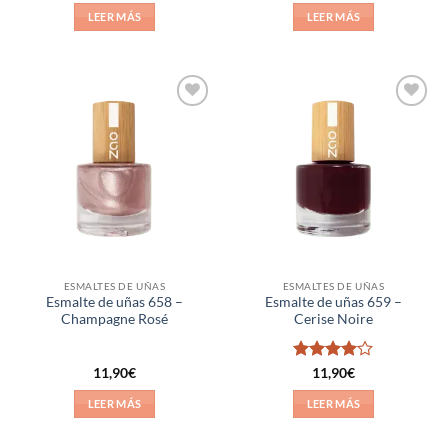
con
4.5
de 5
LEER MÁS
LEER MÁS
Añadir
Añadir
a la
a la
lista de
lista de
deseos
deseos
ESMALTES DE UÑAS
ESMALTES DE UÑAS
Esmalte de uñas 658 –
Esmalte de uñas 659 –
Champagne Rosé
Cerise Noire
Valorado
11,90
€
11,90
€
con
4
de
5
LEER MÁS
LEER MÁS