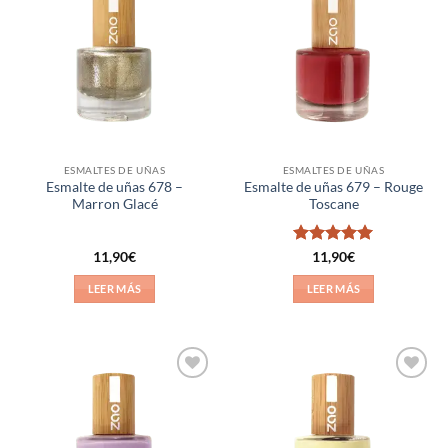
Añadir
Añadir
a la
a la
lista de
lista de
deseos
deseos
ESMALTES DE UÑAS
ESMALTES DE UÑAS
Esmalte de uñas 678 –
Esmalte de uñas 679 – Rouge
Marron Glacé
Toscane
Valorado
11,90
€
11,90
€
con
5
de 5
LEER MÁS
LEER MÁS
Añadir
Añadir
a la
a la
lista de
lista de
deseos
deseos