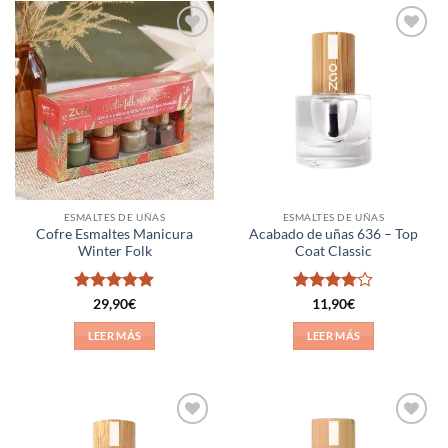
Añadir
Añadir
a la
a la
lista de
lista de
deseos
deseos
ESMALTES DE UÑAS
ESMALTES DE UÑAS
Cofre Esmaltes Manicura
Acabado de uñas 636 – Top
Winter Folk
Coat Classic
Valorado
Valorado
29,90
€
11,90
€
con
5
de 5
con
4
de
5
LEER MÁS
LEER MÁS
Añadir
Añadir