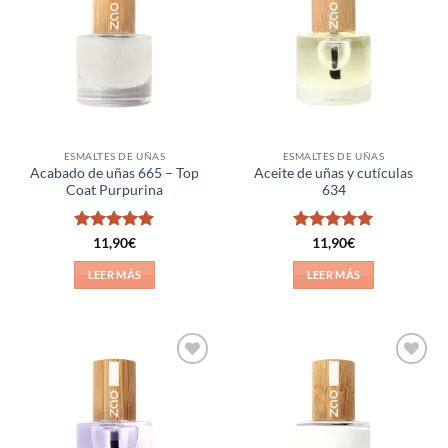
a la
a la
lista de
lista de
deseos
deseos
ESMALTES DE UÑAS
ESMALTES DE UÑAS
Acabado de uñas 665 – Top
Aceite de uñas y cutículas
Coat Purpurina
634
Valorado
Valorado
11,90
€
11,90
€
con
5
de 5
con
5
de 5
LEER MÁS
LEER MÁS
Añadir
Añadir
a la
a la
lista de
lista de
deseos
deseos