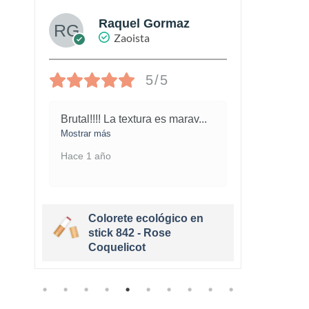
Raquel Gormaz
Zaoista
5/5
Brutal!!!! La textura es marav
...
No su
gu
...
Mostrar más
Mostra
Hace 1 año
Hace 
Colorete ecológico en
stick 842 - Rose
Coquelicot