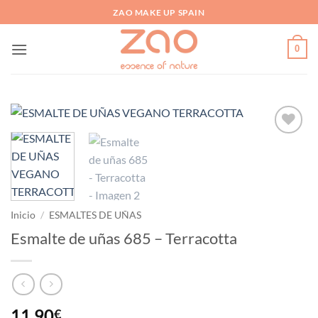
Saltar
ZAO MAKE UP SPAIN
al
contenido
0
Añadir
a la
lista
de
deseos
Inicio
/
ESMALTES DE UÑAS
Esmalte de uñas 685 – Terracotta
11,90
€