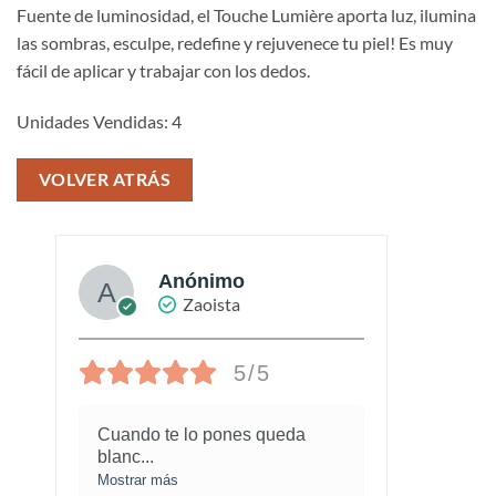
Fuente de luminosidad, el Touche Lumière aporta luz, ilumina
las sombras, esculpe, redefine y rejuvenece tu piel! Es muy
fácil de aplicar y trabajar con los dedos.
Unidades Vendidas: 4
VOLVER ATRÁS
Anónimo
Zaoista
5/5
Cuando te lo pones queda
¡Este
blanc
...
marav
Mostrar más
Mostra