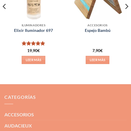
ILUMINADORES
ACCESORIOS
Elixir Iluminador 697
Espejo Bambú
Valorado
19,90
€
7,90
€
con
5
de 5
LEER MÁS
LEER MÁS
CATEGORÍAS
ACCESORIOS
AUDACIEUX