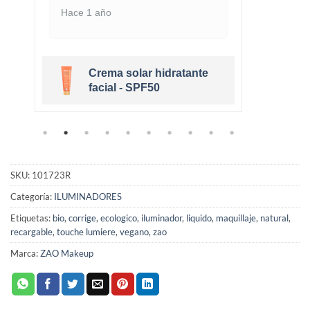
Hace 1 año
Hace 
Crema solar hidratante
r
facial - SPF50
SKU:
101723R
Categoría:
ILUMINADORES
Etiquetas:
bio
,
corrige
,
ecologico
,
iluminador
,
liquido
,
maquillaje
,
natural
,
recargable
,
touche lumiere
,
vegano
,
zao
Marca:
ZAO Makeup